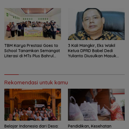
Kecil
Regulasi
TBM Karya Prestasi Goes to
3 Kali Mangkir, Eks Wakil
School Tanamkan Semangat
Ketua DPRD Babel Dedi
Literasi di MTs Plus Bahrul
Yulianto Diusulkan Masuk
Ulum Sungailiat
DPO
Rekomendasi untuk kamu
Belajar Indonesia dari Desa:
Pendidikan, Kesehatan