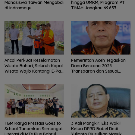
Mahasiswa Taiwan Mengabdi
hingga UMKM, Program PT
di Indramayu
TIMAH Jangkau 69.653
Penerima Manfaat
Ancol Perkuat Keselamatan
Pemerintah Aceh Tegaskan
Wisata Bahari, Seluruh Kapal
Dana Bencana 2025
Wisata Wajib Kantongi E-Pas
Transparan dan Sesuai
Kecil
Regulasi
TBM Karya Prestasi Goes to
3 Kali Mangkir, Eks Wakil
School Tanamkan Semangat
Ketua DPRD Babel Dedi
Literasi di MTs Plus Bahrul
Yulianto Diusulkan Masuk