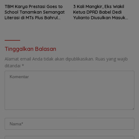
TBM Karya Prestasi Goes to
3 Kali Mangkir, Eks Wakil
School Tanamkan Semangat
Ketua DPRD Babel Dedi
Literasi di MTs Plus Bahrul
Yulianto Diusulkan Masuk
Ulum Sungailiat
DPO
Tinggalkan Balasan
Alamat email Anda tidak akan dipublikasikan.
Ruas yang wajib
ditandai
*