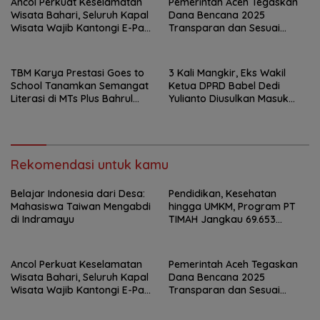
Ancol Perkuat Keselamatan
Pemerintah Aceh Tegaskan
Wisata Bahari, Seluruh Kapal
Dana Bencana 2025
Wisata Wajib Kantongi E-Pas
Transparan dan Sesuai
Kecil
Regulasi
TBM Karya Prestasi Goes to
3 Kali Mangkir, Eks Wakil
School Tanamkan Semangat
Ketua DPRD Babel Dedi
Literasi di MTs Plus Bahrul
Yulianto Diusulkan Masuk
Ulum Sungailiat
DPO
Rekomendasi untuk kamu
Belajar Indonesia dari Desa:
Pendidikan, Kesehatan
Mahasiswa Taiwan Mengabdi
hingga UMKM, Program PT
di Indramayu
TIMAH Jangkau 69.653
Penerima Manfaat
Ancol Perkuat Keselamatan
Pemerintah Aceh Tegaskan
Wisata Bahari, Seluruh Kapal
Dana Bencana 2025
Wisata Wajib Kantongi E-Pas
Transparan dan Sesuai
Kecil
Regulasi