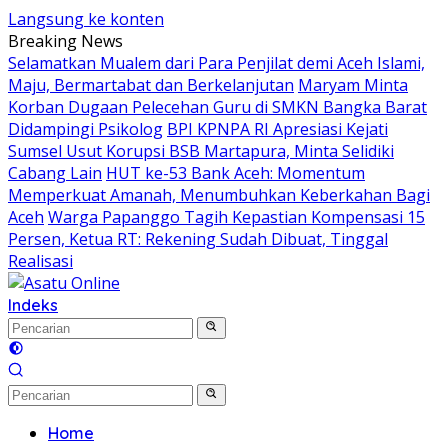
Langsung ke konten
Breaking News
Selamatkan Mualem dari Para Penjilat demi Aceh Islami,
Maju, Bermartabat dan Berkelanjutan
Maryam Minta
Korban Dugaan Pelecehan Guru di SMKN Bangka Barat
Didampingi Psikolog
BPI KPNPA RI Apresiasi Kejati
Sumsel Usut Korupsi BSB Martapura, Minta Selidiki
Cabang Lain
HUT ke-53 Bank Aceh: Momentum
Memperkuat Amanah, Menumbuhkan Keberkahan Bagi
Aceh
Warga Papanggo Tagih Kepastian Kompensasi 15
Persen, Ketua RT: Rekening Sudah Dibuat, Tinggal
Realisasi
Indeks
Home