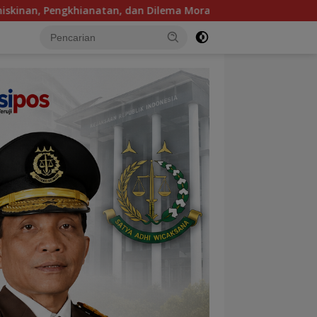
ema Moral Mengguncang Panggung Jakarta Utara, Sanggar Bamb