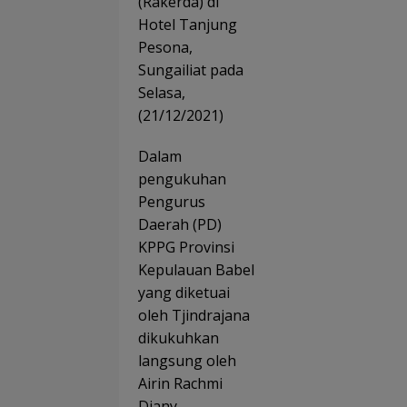
(Rakerda) di
Hotel Tanjung
Pesona,
Sungailiat pada
Selasa,
(21/12/2021)
Dalam
pengukuhan
Pengurus
Daerah (PD)
KPPG Provinsi
Kepulauan Babel
yang diketuai
oleh Tjindrajana
dikukuhkan
langsung oleh
Airin Rachmi
Diany