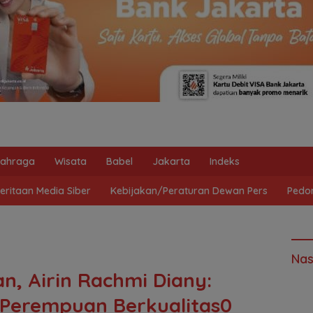
lahraga
Wisata
Babel
Jakarta
Indeks
ritaan Media Siber
Kebijakan/Peraturan Dewan Pers
Pedo
Nas
n, Airin Rachmi Diany:
 Perempuan Berkualitas0