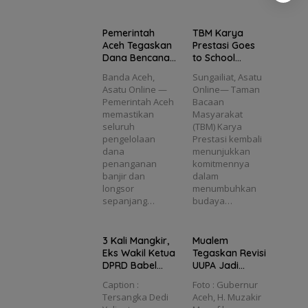
a
Babel
Langk
ri
a
Regul
n
Dedi
ah
Wajib
asi
a
Yuliant
Pentin
Pemerintah
TBM Karya
fa
Kanto
o
g
Aceh Tegaskan
Prestasi Goes
ngi E-
a
Diusul
untuk
Dana Bencana
to School
Pas
kan
Masa
2025
Tanamkan
Kecil
Banda Aceh,
Sungailiat, Asatu
Masuk
Depan
Transparan
Semangat
Asatu Online —
Online— Taman
DPO
Aceh
dan Sesuai
Literasi di MTs
Pemerintah Aceh
Bacaan
ul
Regulasi
Plus Bahrul
memastikan
Masyarakat
Ulum Sungailiat
seluruh
(TBM) Karya
ga
pengelolaan
Prestasi kembali
dana
menunjukkan
penanganan
komitmennya
banjir dan
dalam
longsor
menumbuhkan
sepanjang…
budaya…
3 Kali Mangkir,
Mualem
Eks Wakil Ketua
Tegaskan Revisi
DPRD Babel
UUPA Jadi
Dedi Yulianto
Langkah
Caption :
Foto : Gubernur
Diusulkan
Penting untuk
Tersangka Dedi
Aceh, H. Muzakir
Masuk DPO
Masa Depan