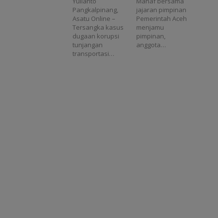
Yulianto
Manaf bersama
Aceh
Pangkalpinang,
jajaran pimpinan
Asatu Online –
Pemerintah Aceh
Tersangka kasus
menjamu
dugaan korupsi
pimpinan,
tunjangan
anggota…
transportasi…