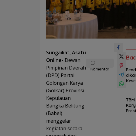
Sungailiat, Asatu
Bac
Online-
Dewan
Pimpinan Daerah
Komentar
Pend
(DPD) Partai
dika
Kese
Golongan Karya
atan
(Golkar) Provinsi
hing
a
Kepulauan
TBM
UMK
Bangka Belitung
Kary
Prog
Pres
(Babel)
am 
si
TIMA
menggelar
Goe
Jan
to
kegiatan secara
au
Scho
69.6