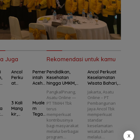
a Juga
Rekomendasi untuk kamu
i
Ancol
Pemer
Pendidikan,
Ancol Perkuat
n,
Perku
intah
Kesehatan
Keselamatan
h
at
Aceh
hingga UMKM,
Wisata Bahari,
Kesela
Tegas
Program PT
Seluruh Kapal
PangkalPinang,
Jakarta, Asatu
g
matan
kan
TIMAH Jangkau
Wisata Wajib
Asatu Online —
Online – PT
Wisat
Dana
69.653
Kantongi E-Pas
3 Kali
Muale
PT TIMAH Tbk
Pembangunan
M,
a
Benca
Penerima
Kecil
a
Mang
m
terus
Jaya Ancol Tbk
r
Bahari
na
Manfaat
ta
kir,
Tegas
memperkuat
memperkuat
PT
,
2025
Eks
kan
kontribusinya
standar
H
Seluru
Trans
s
Wakil
Revisi
bagi masyarakat
keselamatan
gk
h
paran
Ketua
UUPA
melalui berbagai
wisata bahari
Kapal
dan
X
ol
DPRD
Jadi
program…
melalui…
53
Wisat
Sesuai