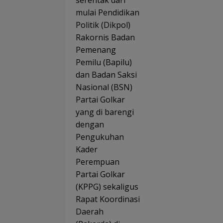
serentak dari
Tan
Pene
mulai Pendidikan
mka
ma
Sem
Politik (Dikpol)
Man
ngat
at
Rakornis Badan
Liter
si di
Pemenang
MTs
Pemilu (Bapilu)
Plus
dan Badan Saksi
Bahr
Ulum
Nasional (BSN)
Sun
Partai Golkar
iliat
yang di barengi
dengan
Pengukuhan
Kader
Perempuan
Partai Golkar
(KPPG) sekaligus
Rapat Koordinasi
Daerah