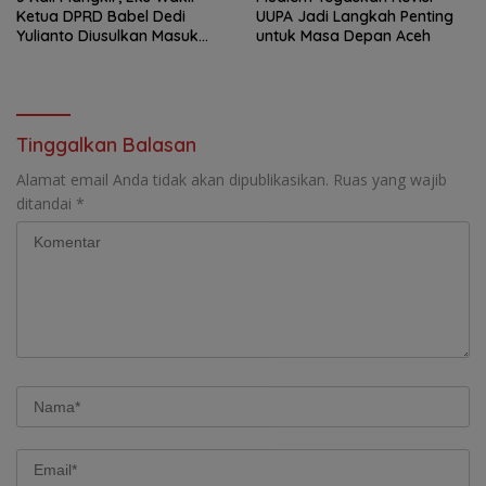
Ketua DPRD Babel Dedi
UUPA Jadi Langkah Penting
Yulianto Diusulkan Masuk
untuk Masa Depan Aceh
DPO
Tinggalkan Balasan
Alamat email Anda tidak akan dipublikasikan.
Ruas yang wajib
ditandai
*