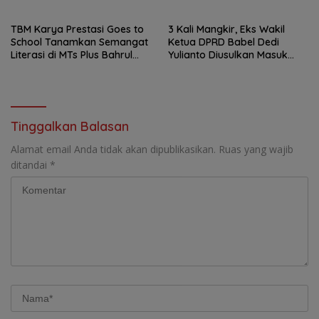
TBM Karya Prestasi Goes to
3 Kali Mangkir, Eks Wakil
School Tanamkan Semangat
Ketua DPRD Babel Dedi
Literasi di MTs Plus Bahrul
Yulianto Diusulkan Masuk
Ulum Sungailiat
DPO
Tinggalkan Balasan
Alamat email Anda tidak akan dipublikasikan.
Ruas yang wajib
ditandai
*