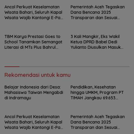
Ancol Perkuat Keselamatan
Pemerintah Aceh Tegaskan
Wisata Bahari, Seluruh Kapal
Dana Bencana 2025
Wisata Wajib Kantongi E-Pas
Transparan dan Sesuai
Kecil
Regulasi
TBM Karya Prestasi Goes to
3 Kali Mangkir, Eks Wakil
School Tanamkan Semangat
Ketua DPRD Babel Dedi
Literasi di MTs Plus Bahrul
Yulianto Diusulkan Masuk
Ulum Sungailiat
DPO
Rekomendasi untuk kamu
Belajar Indonesia dari Desa:
Pendidikan, Kesehatan
Mahasiswa Taiwan Mengabdi
hingga UMKM, Program PT
di Indramayu
TIMAH Jangkau 69.653
Penerima Manfaat
Ancol Perkuat Keselamatan
Pemerintah Aceh Tegaskan
Wisata Bahari, Seluruh Kapal
Dana Bencana 2025
Wisata Wajib Kantongi E-Pas
Transparan dan Sesuai
Kecil
Regulasi