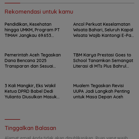
Rekomendasi untuk kamu
Pendidikan, Kesehatan
Ancol Perkuat Keselamatan
hingga UMKM, Program PT
Wisata Bahari, Seluruh Kapal
TIMAH Jangkau 69.653
Wisata Wajib Kantongi E-Pas
Penerima Manfaat
Kecil
Pemerintah Aceh Tegaskan
TBM Karya Prestasi Goes to
Dana Bencana 2025
School Tanamkan Semangat
Transparan dan Sesuai
Literasi di MTs Plus Bahrul
Regulasi
Ulum Sungailiat
3 Kali Mangkir, Eks Wakil
Mualem Tegaskan Revisi
Ketua DPRD Babel Dedi
UUPA Jadi Langkah Penting
Yulianto Diusulkan Masuk
untuk Masa Depan Aceh
DPO
Tinggalkan Balasan
Alamat email Anda tidak akan dipublikasikan.
Ruas yang wajib