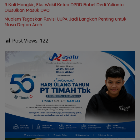
3 Kali Mangkir, Eks Wakil Ketua DPRD Babel Dedi Yulianto
Diusulkan Masuk DPO
Mualem Tegaskan Revisi UUPA Jadi Langkah Penting untuk
Masa Depan Aceh
Post Views:
122