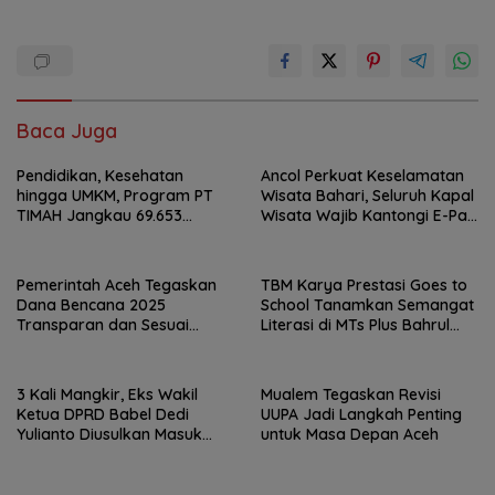
Baca Juga
Pendidikan, Kesehatan
Ancol Perkuat Keselamatan
hingga UMKM, Program PT
Wisata Bahari, Seluruh Kapal
TIMAH Jangkau 69.653
Wisata Wajib Kantongi E-Pas
Penerima Manfaat
Kecil
Pemerintah Aceh Tegaskan
TBM Karya Prestasi Goes to
Dana Bencana 2025
School Tanamkan Semangat
Transparan dan Sesuai
Literasi di MTs Plus Bahrul
Regulasi
Ulum Sungailiat
3 Kali Mangkir, Eks Wakil
Mualem Tegaskan Revisi
Ketua DPRD Babel Dedi
UUPA Jadi Langkah Penting
Yulianto Diusulkan Masuk
untuk Masa Depan Aceh
DPO