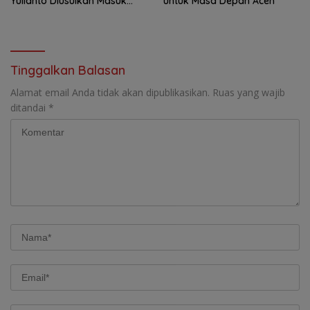
Yulianto Diusulkan Masuk
untuk Masa Depan Aceh
DPO
Tinggalkan Balasan
Alamat email Anda tidak akan dipublikasikan.
Ruas yang wajib
ditandai
*