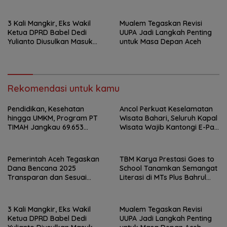
Regulasi
Ulum Sungailiat
3 Kali Mangkir, Eks Wakil
Mualem Tegaskan Revisi
Ketua DPRD Babel Dedi
UUPA Jadi Langkah Penting
Yulianto Diusulkan Masuk
untuk Masa Depan Aceh
DPO
Rekomendasi untuk kamu
Pendidikan, Kesehatan
Ancol Perkuat Keselamatan
hingga UMKM, Program PT
Wisata Bahari, Seluruh Kapal
TIMAH Jangkau 69.653
Wisata Wajib Kantongi E-Pas
Penerima Manfaat
Kecil
Pemerintah Aceh Tegaskan
TBM Karya Prestasi Goes to
Dana Bencana 2025
School Tanamkan Semangat
Transparan dan Sesuai
Literasi di MTs Plus Bahrul
Regulasi
Ulum Sungailiat
3 Kali Mangkir, Eks Wakil
Mualem Tegaskan Revisi
Ketua DPRD Babel Dedi
UUPA Jadi Langkah Penting