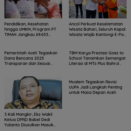
Pendidikan, Kesehatan
Ancol Perkuat Keselamatan
hingga UMKM, Program PT
Wisata Bahari, Seluruh Kapal
TIMAH Jangkau 69.653
Wisata Wajib Kantongi E-Pas
Penerima Manfaat
Kecil
Pemerintah Aceh Tegaskan
TBM Karya Prestasi Goes to
Dana Bencana 2025
School Tanamkan Semangat
Transparan dan Sesuai
Literasi di MTs Plus Bahrul
Regulasi
Ulum Sungailiat
Mualem Tegaskan Revisi
UUPA Jadi Langkah Penting
untuk Masa Depan Aceh
3 Kali Mangkir, Eks Wakil
Ketua DPRD Babel Dedi
Yulianto Diusulkan Masuk
DPO