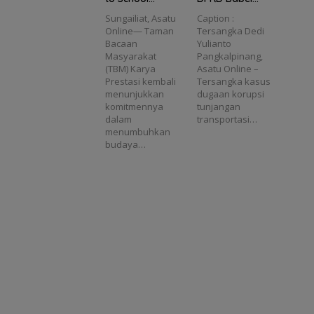
Tanamkan
Dedi Yulianto
Sungailiat, Asatu
Caption :
Semangat
Diusulkan
Online— Taman
Tersangka Dedi
Literasi di MTs
Masuk DPO
Bacaan
Yulianto
Plus Bahrul
Masyarakat
Pangkalpinang,
Ulum Sungailiat
(TBM) Karya
Asatu Online –
Prestasi kembali
Tersangka kasus
menunjukkan
dugaan korupsi
komitmennya
tunjangan
dalam
transportasi…
menumbuhkan
budaya…