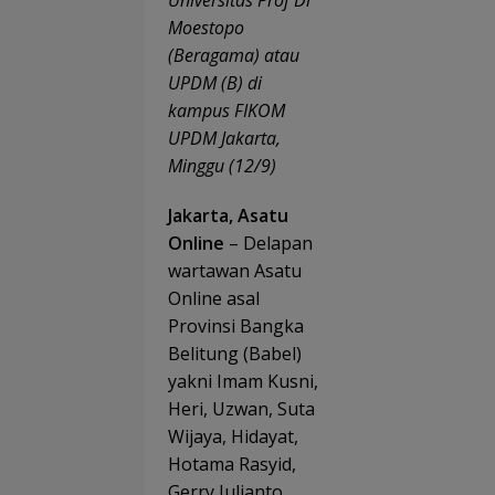
Universitas Prof Dr
abd
Ben
di
Moestopo
na
Indr
(Beragama) atau
202
ma
Tra
UPDM (B) di
par
kampus FIKOM
dan
Ses
UPDM Jakarta,
Reg
Minggu (12/9)
asi
Jakarta, Asatu
Online
– Delapan
wartawan Asatu
Online asal
Provinsi Bangka
Belitung (Babel)
yakni Imam Kusni,
Heri, Uzwan, Suta
Wijaya, Hidayat,
Hotama Rasyid,
Gerry Julianto,