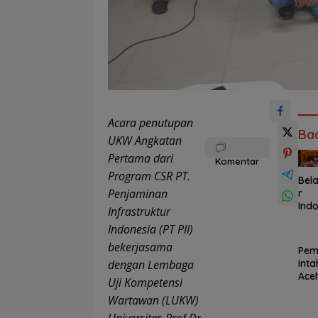
Acara penutupan
Ba
UKW Angkatan
Pertama dari
Komentar
Program CSR PT.
Bela
Penjaminan
r
Ind
Infrastruktur
esia
Indonesia (PT PII)
dari
Des
bekerjasama
Pem
Mah
dengan Lembaga
inta
sis
Ace
Uji Kompetensi
Tai
Teg
n
Wartawan (LUKW)
kan
Men
Dan