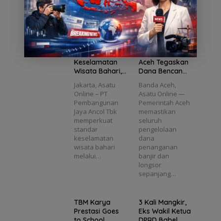
i
au
ca
Schoo
DPRD
Taiwan berfoto
bagi masyarakat
Wisat
69.653
l
Babel
bersama Kepala
melalui berbagai
a
a
Peneri
5
Tana
Dedi
Desa…
program…
Wajib
yu
ma
ns
mkan
Yulian
Kanto
Manfa
an
Sema
to
ngi E-
at
ngat
Diusul
Pas
Ancol Perkuat
Pemerintah
uai
Litera
kan
Kecil
Keselamatan
Aceh Tegaskan
ul
si di
Masuk
Wisata Bahari,
Dana Bencana
MTs
DPO
Seluruh Kapal
2025
Jakarta, Asatu
Banda Aceh,
Plus
Wisata Wajib
Transparan
Online – PT
Asatu Online —
Bahrul
Kantongi E-Pas
dan Sesuai
Pembangunan
Pemerintah Aceh
Ulum
Kecil
Regulasi
Jaya Ancol Tbk
memastikan
Sunga
memperkuat
seluruh
iliat
standar
pengelolaan
keselamatan
dana
wisata bahari
penanganan
melalui…
banjir dan
longsor
sepanjang…
TBM Karya
3 Kali Mangkir,
Prestasi Goes
Eks Wakil Ketua
to School
DPRD Babel