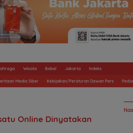
lahraga
Wisata
Babel
Jakarta
Indeks
ritaan Media Siber
Kebijakan/Peraturan Dewan Pers
Pedo
Nas
atu Online Dinyatakan