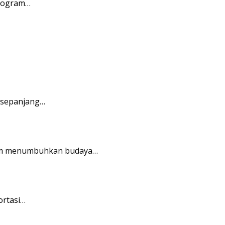
program…
 sepanjang…
alam menumbuhkan budaya…
ortasi…