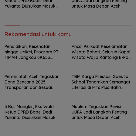
Ketua DPRD Babel Dedi
UUPA Jadi Langkah Penting
Yulianto Diusulkan Masuk
untuk Masa Depan Aceh
DPO
Rekomendasi untuk kamu
Pendidikan, Kesehatan
Ancol Perkuat Keselamatan
hingga UMKM, Program PT
Wisata Bahari, Seluruh Kapal
TIMAH Jangkau 69.653
Wisata Wajib Kantongi E-Pas
Penerima Manfaat
Kecil
Pemerintah Aceh Tegaskan
TBM Karya Prestasi Goes to
Dana Bencana 2025
School Tanamkan Semangat
Transparan dan Sesuai
Literasi di MTs Plus Bahrul
Regulasi
Ulum Sungailiat
3 Kali Mangkir, Eks Wakil
Mualem Tegaskan Revisi
Ketua DPRD Babel Dedi
UUPA Jadi Langkah Penting
Yulianto Diusulkan Masuk
untuk Masa Depan Aceh
DPO