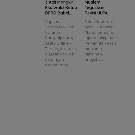
3 Kali Mangkir,
Mualem
Eks Wakil Ketua
Tegaskan
DPRD Babel
Revisi UUPA
Dedi Yulianto
Jadi Langkah
Caption :
Foto : Gubernur
Diusulkan
Penting untuk
Tersangka Dedi
Aceh, H. Muzakir
Masuk DPO
Masa Depan
Yulianto
Manaf bersama
Aceh
Pangkalpinang,
jajaran pimpinan
Asatu Online –
Pemerintah Aceh
Tersangka kasus
menjamu
dugaan korupsi
pimpinan,
tunjangan
anggota…
transportasi…