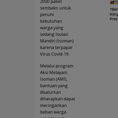
a
2000 paket
UMK
sembako untuk
TBM
Prog
penuhi
Kar
am 
Pres
TIM
kebutuhan
si
Jan
warga yang
Goe
au
to
69.6
sedang Isolasi
Scho
Pene
Mandiri (Isoman)
Tan
ma
karena terpapar
mka
Man
Sem
at
Virus Covid-19.
ngat
Lite
Melalui program
si di
MTs
Aksi Melayani
Plus
Isoman (AMI),
Bahr
bantuan yang
Ulu
Sun
disalurkan
iliat
diharapkan dapat
meringankan
beban warga