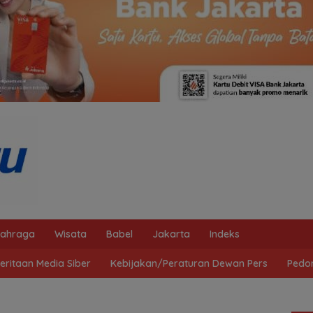
lahraga
Wisata
Babel
Jakarta
Indeks
ritaan Media Siber
Kebijakan/Peraturan Dewan Pers
Pedo