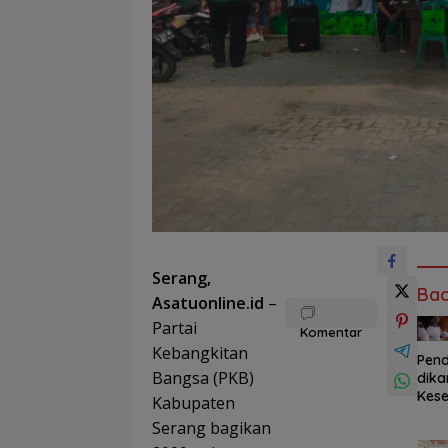
Serang,
Bac
Asatuonline.id
–
Partai
Komentar
Kebangkitan
Pend
Bangsa (PKB)
dika
Kes
Kabupaten
atan
Serang bagikan
hing