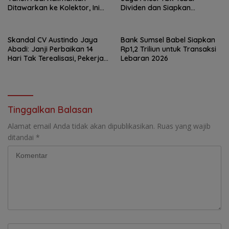
Ditawarkan ke Kolektor, Ini
Dividen dan Siapkan
Keunikannya
Transformasi Besar
Skandal CV Austindo Jaya
Bank Sumsel Babel Siapkan
Abadi: Janji Perbaikan 14
Rp1,2 Triliun untuk Transaksi
Hari Tak Terealisasi, Pekerja
Lebaran 2026
Desak Disnaker
Pangkalpinang Jatuhkan
Sanksi
Tinggalkan Balasan
Alamat email Anda tidak akan dipublikasikan.
Ruas yang wajib
ditandai
*