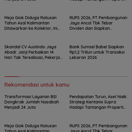
2026
Meja Giok Diduga Ratusan
RUPS 2026, PT Pembangunan
Tahun Asal Kalimantan
Jaya Ancol Tbk Tebar
Ditawarkan ke Kolektor, Ini
Dividen dan Siapkan
Keunikannya
Transformasi Besar
Skandal CV Austindo Jaya
Bank Sumsel Babel Siapkan
Abadi: Janji Perbaikan 14
Rp1,2 Triliun untuk Transaksi
Hari Tak Terealisasi, Pekerja
Lebaran 2026
Desak Disnaker
Pangkalpinang Jatuhkan
Sanksi
Rekomendasi untuk kamu
Transformasi Layanan BSI
Pendapatan Turun, Aset Naik:
Dongkrak Jumlah Nasabah
Strategi Kentanix Supra
Menjadi 24 Juta
Hadapi Tantangan Properti
2026
Meja Giok Diduga Ratusan
RUPS 2026, PT Pembangunan
Tahun Asal Kalimantan
Jaya Ancol Tbk Tebar