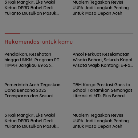
3 Kali Mangkir, Eks Wakil
Mualem Tegaskan Revisi
Ketua DPRD Babel Dedi
UUPA Jadi Langkah Penting
Yulianto Diusulkan Masuk
untuk Masa Depan Aceh
DPO
Rekomendasi untuk kamu
Pendidikan, Kesehatan
Ancol Perkuat Keselamatan
hingga UMKM, Program PT
Wisata Bahari, Seluruh Kapal
TIMAH Jangkau 69.653
Wisata Wajib Kantongi E-Pas
Penerima Manfaat
Kecil
Pemerintah Aceh Tegaskan
TBM Karya Prestasi Goes to
Dana Bencana 2025
School Tanamkan Semangat
Transparan dan Sesuai
Literasi di MTs Plus Bahrul
Regulasi
Ulum Sungailiat
3 Kali Mangkir, Eks Wakil
Mualem Tegaskan Revisi
Ketua DPRD Babel Dedi
UUPA Jadi Langkah Penting
Yulianto Diusulkan Masuk
untuk Masa Depan Aceh
DPO