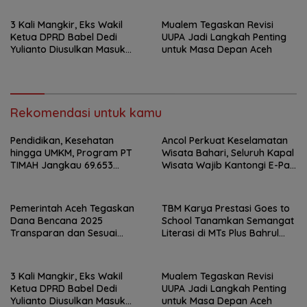
3 Kali Mangkir, Eks Wakil
Mualem Tegaskan Revisi
Ketua DPRD Babel Dedi
UUPA Jadi Langkah Penting
Yulianto Diusulkan Masuk
untuk Masa Depan Aceh
DPO
Rekomendasi untuk kamu
Pendidikan, Kesehatan
Ancol Perkuat Keselamatan
hingga UMKM, Program PT
Wisata Bahari, Seluruh Kapal
TIMAH Jangkau 69.653
Wisata Wajib Kantongi E-Pas
Penerima Manfaat
Kecil
Pemerintah Aceh Tegaskan
TBM Karya Prestasi Goes to
Dana Bencana 2025
School Tanamkan Semangat
Transparan dan Sesuai
Literasi di MTs Plus Bahrul
Regulasi
Ulum Sungailiat
3 Kali Mangkir, Eks Wakil
Mualem Tegaskan Revisi
Ketua DPRD Babel Dedi
UUPA Jadi Langkah Penting
Yulianto Diusulkan Masuk
untuk Masa Depan Aceh