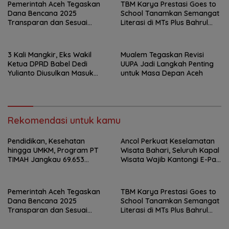
Pemerintah Aceh Tegaskan
TBM Karya Prestasi Goes to
Dana Bencana 2025
School Tanamkan Semangat
Transparan dan Sesuai
Literasi di MTs Plus Bahrul
Regulasi
Ulum Sungailiat
3 Kali Mangkir, Eks Wakil
Mualem Tegaskan Revisi
Ketua DPRD Babel Dedi
UUPA Jadi Langkah Penting
Yulianto Diusulkan Masuk
untuk Masa Depan Aceh
DPO
Rekomendasi untuk kamu
Pendidikan, Kesehatan
Ancol Perkuat Keselamatan
hingga UMKM, Program PT
Wisata Bahari, Seluruh Kapal
TIMAH Jangkau 69.653
Wisata Wajib Kantongi E-Pas
Penerima Manfaat
Kecil
Pemerintah Aceh Tegaskan
TBM Karya Prestasi Goes to
Dana Bencana 2025
School Tanamkan Semangat
Transparan dan Sesuai
Literasi di MTs Plus Bahrul
Regulasi
Ulum Sungailiat