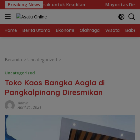
Langsung
 dan Bergerak untuk Keadilan
Breaking News
Mayoritas Demografis,
ke
konten
Home
Berita Utama
Ekonomi
Olahraga
Wisata
Babel
Beranda
Uncategorized
Uncategorized
Toko Kaos Bangka Aogla di
Pangkalpinang Diresmikan
Admin
April 21, 2021