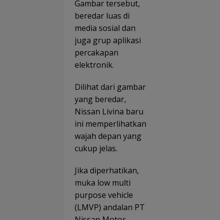
Gambar tersebut,
D
K
a
beredar luas di
K
Pe
si
media sosial dan
h
hi
juga grup aplikasi
G
a
di
percakapan
Di
S
t
elektronik.
B
T
a
a
B
Dilihat dari gambar
B
D
yang beredar,
pi
Ps
Nissan Livina baru
o
ini memperlihatkan
wajah depan yang
cukup jelas.
Jika diperhatikan,
muka low multi
purpose vehicle
(LMVP) andalan PT
Nissan Motor