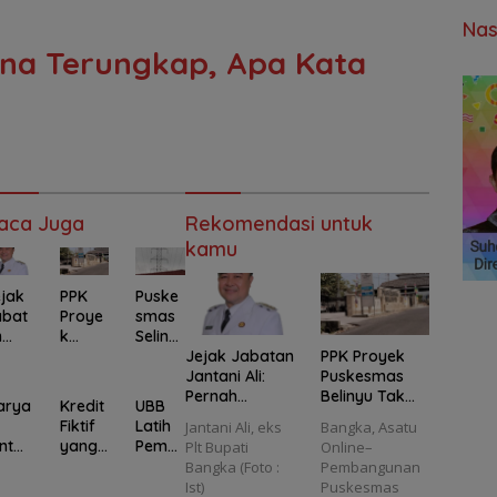
Nas
ina Terungkap, Apa Kata
aca Juga
Rekomendasi untuk
kamu
Puske
jak
PPK
smas
abat
Proye
Selind
n
k
Jejak Jabatan
PPK Proyek
ung
anta
Puske
Jantani Ali:
Puskesmas
Diban
Ali:
smas
Pernah
Belinyu Tak
gun di
erna
Beliny
arya
Kredit
UBB
Demosi,
Kantongi STRI,
Bawa
u Tak
Fiktif
Latih
Jantani Ali, eks
Bangka, Asatu
Diperiksa
Kepatuhan UU
h
emo
Kanto
nta
yang
Pemb
Plt Bupati
Online–
Kasus Korupsi
Keinsinyuran
SUTET
ngi
orba
Terus
udida
Bangka (Foto :
Pembangunan
hingga
Dipertanyaka
,
peri
STRI,
Berula
ya
Ist)
Puskesmas
Disorot
n
Suher
sa
Kepat