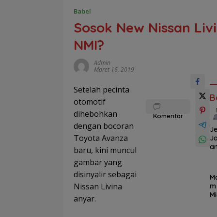
Babel
Sosok New Nissan Liv
NMI?
Admin
Maret 16, 2019
Setelah pecinta
B
otomotif
dihebohkan
Komentar
dengan bocoran
Je
Toyota Avanza
J
a
baru, kini muncul
J
gambar yang
ni 
P
disinyalir sebagai
M
h
Nissan Livina
m
D
Mi
anyar.
si,
K
Di
n
k