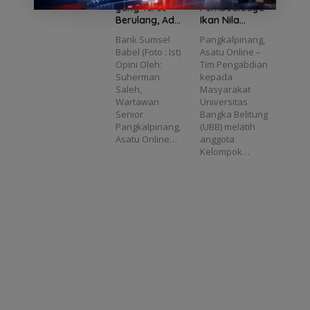
yang Terus
Pembudidaya
Berulang, Ada
Ikan Nila
Apa dengan
Terapkan
Bank Sumsel
Pangkalpinang,
Bank Sumsel
Teknologi
Babel (Foto : Ist)
Asatu Online –
Babel?
Maskulinisasi,
Opini Oleh:
Tim Pengabdian
Targetkan
Suherman
kepada
Produktivitas
Saleh,
Masyarakat
Meningkat
Wartawan
Universitas
Senior
Bangka Belitung
Pangkalpinang,
(UBB) melatih
Asatu Online…
anggota
Kelompok…