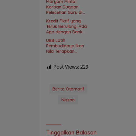
Maryam Minta
2025
Korban Dugaan
Pelecehan Guru di
SMKN Bangka Barat
Kredit Fiktif yang
Didampingi Psikolog
Terus Berulang, Ada
Apa dengan Bank
Sumsel Babel?
UBB Latih
Pembudidaya Ikan
Nila Terapkan
Teknologi
Maskulinisasi,
Post Views:
229
Targetkan
Produktivitas
Meningkat
Berita Otomotif
Nissan
Tinggalkan Balasan