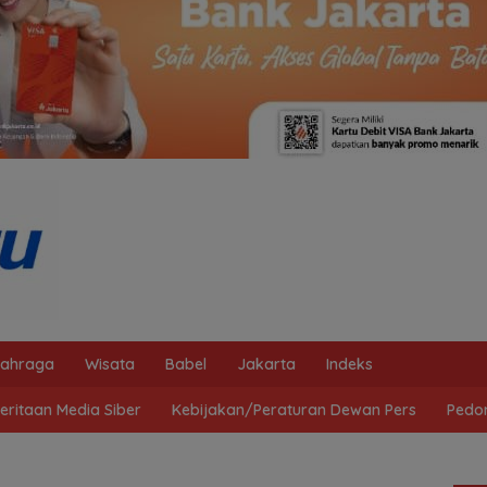
lahraga
Wisata
Babel
Jakarta
Indeks
ritaan Media Siber
Kebijakan/Peraturan Dewan Pers
Pedo