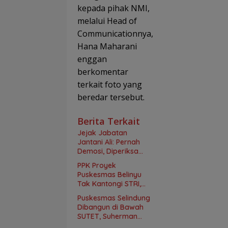
kepada pihak NMI,
melalui Head of
Communicationnya,
Hana Maharani
enggan
berkomentar
terkait foto yang
beredar tersebut.
Berita Terkait
Jejak Jabatan
Jantani Ali: Pernah
Demosi, Diperiksa
Kasus Korupsi hingga
PPK Proyek
Disorot Temuan BPK
Puskesmas Belinyu
Tak Kantongi STRI,
Kepatuhan UU
Puskesmas Selindung
Keinsinyuran
Dibangun di Bawah
Dipertanyakan
SUTET, Suherman
Saleh Soroti Proyek