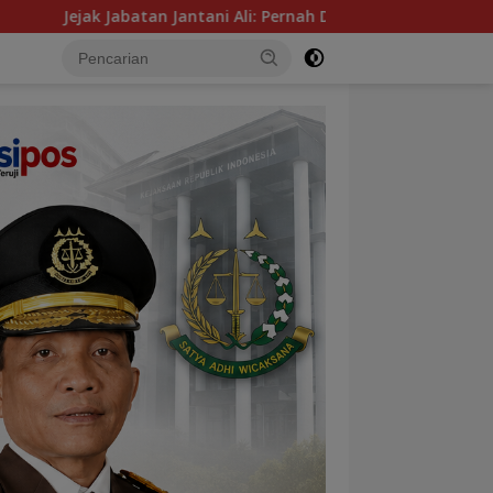
 Jantani Ali: Pernah Demosi, Diperiksa Kasus Korupsi hingga Di