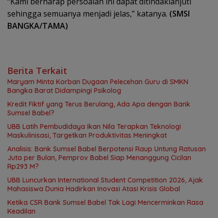
“Kami berharap persoalan ini dapat ditindaklanjuti
sehingga semuanya menjadi jelas,” katanya.
(SMSI
BANGKA/TAMA)
Berita Terkait
Maryam Minta Korban Dugaan Pelecehan Guru di SMKN
Bangka Barat Didampingi Psikolog
Kredit Fiktif yang Terus Berulang, Ada Apa dengan Bank
Sumsel Babel?
UBB Latih Pembudidaya Ikan Nila Terapkan Teknologi
Maskulinisasi, Targetkan Produktivitas Meningkat
Analisis: Bank Sumsel Babel Berpotensi Raup Untung Ratusan
Juta per Bulan, Pemprov Babel Siap Menanggung Cicilan
Rp293 M?
UBB Luncurkan International Student Competition 2026, Ajak
Mahasiswa Dunia Hadirkan Inovasi Atasi Krisis Global
Ketika CSR Bank Sumsel Babel Tak Lagi Mencerminkan Rasa
Keadilan