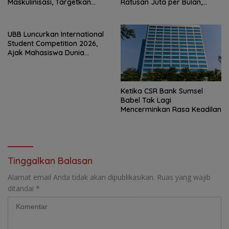
Maskulinisasi, Targetkan
Ratusan Juta per Bulan,
Produktivitas Meningkat
Pemprov Babel Siap
Menanggung Cicilan Rp293
M?
UBB Luncurkan International
Student Competition 2026,
Ajak Mahasiswa Dunia
Hadirkan Inovasi Atasi Krisis
Global
Ketika CSR Bank Sumsel
Babel Tak Lagi
Mencerminkan Rasa Keadilan
Tinggalkan Balasan
Alamat email Anda tidak akan dipublikasikan.
Ruas yang wajib
ditandai
*