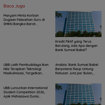
Baca Juga
Maryam Minta Korban
Dugaan Pelecehan Guru di
SMKN Bangka Barat
Didampingi Psikolog
Kredit Fiktif yang Terus
Berulang, Ada Apa dengan
Bank Sumsel Babel?
UBB Latih Pembudidaya Ikan
Analisis: Bank Sumsel Babel
Nila Terapkan Teknologi
Berpotensi Raup Untung
Maskulinisasi, Targetkan
Ratusan Juta per Bulan,
Produktivitas Meningkat
Pemprov Babel Siap
Menanggung Cicilan Rp293
M?
UBB Luncurkan International
Student Competition 2026,
Ajak Mahasiswa Dunia
Hadirkan Inovasi Atasi Krisis
Global