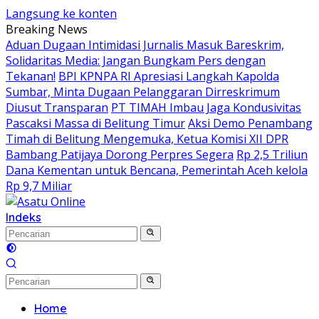
Langsung ke konten
Breaking News
Aduan Dugaan Intimidasi Jurnalis Masuk Bareskrim,
Solidaritas Media: Jangan Bungkam Pers dengan
Tekanan!
BPI KPNPA RI Apresiasi Langkah Kapolda
Sumbar, Minta Dugaan Pelanggaran Dirreskrimum
Diusut Transparan
PT TIMAH Imbau Jaga Kondusivitas
Pascaksi Massa di Belitung Timur
Aksi Demo Penambang
Timah di Belitung Mengemuka, Ketua Komisi XII DPR
Bambang Patijaya Dorong Perpres Segera
Rp 2,5 Triliun
Dana Kementan untuk Bencana, Pemerintah Aceh kelola
Rp 9,7 Miliar
Indeks
Home