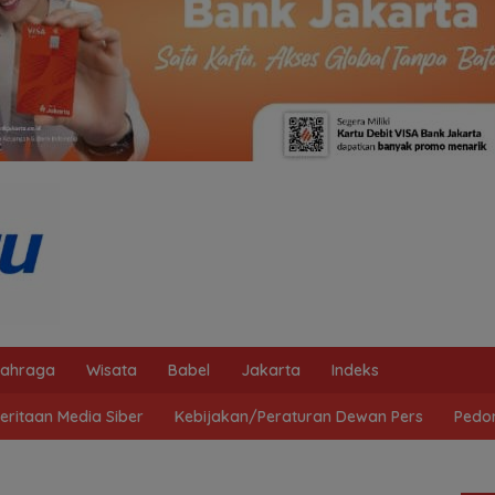
lahraga
Wisata
Babel
Jakarta
Indeks
ritaan Media Siber
Kebijakan/Peraturan Dewan Pers
Pedo