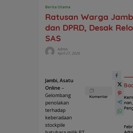
Berita Utama
Ratusan Warga Jamb
dan DPRD, Desak Relo
SAS
Admin
April 27, 2026
Jambi, Asatu
Ba
Online
–
Gelombang
Komentar
Kemi
penolakan
nan,
Peng
terhadap
anat
keberadaan
dan
Dil
stockpile
Febr
Mor
batubara milik PT
Adri