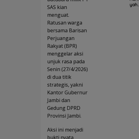
Men
yah
SAS kian
unc
Mun
Pan
menguat.
dari
ng
Jab
Ratusan warga
Jaka
n
bersama Barisan
a
Jam
Utar
Perjuangan
sus 
San
Ten
Rakyat (BPR)
r
Pros
Bam
menggelar aksi
Huk
Tuai
Kej
unjuk rasa pada
Apre
ng:
Senin (27/4/2026)
si
Dem
Lew
di dua titik
Men
Dra
a
strategis, yakni
“Sa
Integ
g A
Kantor Gubernur
as
Ora
Jambi dan
Lain
Gedung DPRD
Provinsi Jambi.
Aksi ini menjadi
bukti nyata