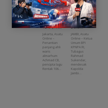
Kabupaten
Bandung…
Hak Cipta
Ketum BPI
Terkatung 15
KPNPA RI
Tahun, Ahli
Desak
Waris
Kapolda
Jakarta, Asatu
JAMBI, Asatu
Achmad CB
Jambi Usut
Online –
Online – Ketua
Minta Negara
Dugaan
Penantian
Umum BPI
Hadir
Pemerasan
panjang ahli
KPNPA RI,
Oknum Kanit
waris
Tubagus
Reskrim
almarhum
Rahmad
Polres
Achmad CB,
Sukendar,
Merangin
pencipta lagu
mendesak
Rentak 106…
Kapolda
Jambi…