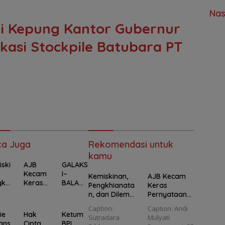
Nas
i Kepung Kantor Gubernur
kasi Stockpile Batubara PT
ca Juga
Rekomendasi untuk
kamu
ski
AJB
GALAKS
Kecam
I–
Kemiskinan,
AJB Kecam
khi
Keras
BALAD
Pengkhianata
Keras
an,
Pernyat
KBB
n, dan Dilema
Pernyataan
aan
Kirim
Moral
Hotman Paris
Caption:
Caption: Andi
ema
Hotma
“Surat
Mengguncan
kepada
ie
Hak
Ketum
Sutradara
Mulyati
al
n Paris
Darura
g Panggung
Wartawan:
ans
Cipta
BPI