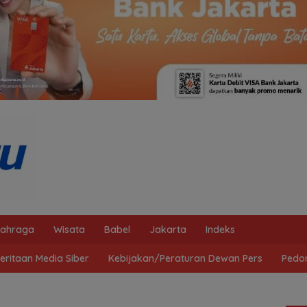
lahraga
Wisata
Babel
Jakarta
Indeks
ritaan Media Siber
Kebijakan/Peraturan Dewan Pers
Pedo