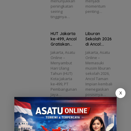
menunjukkan
menjadi
Baru
Warga
Kota
n Lelah
Raya
peningkatan
momentum
k
Integra
Ber-
ran
Warga
Kemen
seiring
penting…
si
KTP DKI
ta
Ibu
angan
tingginya…
re”
Transp
Kota,
Hadirka
ortasi
Sajikan
n
dan
ak
Kuliner
Hiburan
Pariwis
HUT Jakarta
Liburan
dan
Spekta
l
ata Ibu
ke-499, Ancol
Sekolah 2026
arg
Karaok
kuler
r
Kota
Gratiskan
di Ancol:
e Gratis
untuk
Tiket Masuk
Wisata,
Keluarg
Jakarta, Asatu
Jakarta, Asatu
Seharian
Edukasi, dan
a
Online –
Online –
untuk Warga
Hiburan
Menyambut
Memasuki
Ber-KTP DKI
Spektakuler
Hari Ulang
musim liburan
Siap
Tahun (HUT)
sekolah 2026,
Manjakan
Kota Jakarta
Ancol Taman
Keluarga
ke-499, PT
Impian kembali
Pembangunan
menegaskan
X
Jaya…
posisinya…
Warkop
Kemeriahan
Seblak
Idul Fitri di
Pangeran
Ancol: Festival
Jadi Pelarian
Raya
Caption :
Caption: Hari