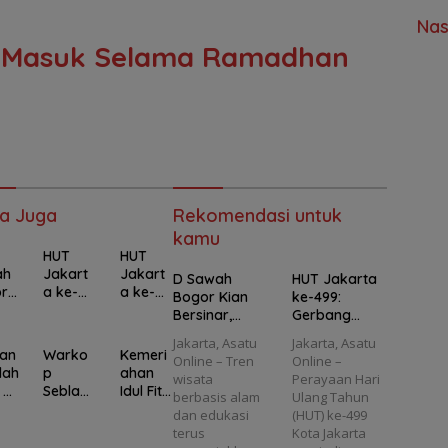
Nas
et Masuk Selama Ramadhan
a Juga
Rekomendasi untuk
kamu
HUT
HUT
ah
Jakart
Jakart
D Sawah
HUT Jakarta
r
a ke-
a ke-
Bogor Kian
ke-499:
499:
499,
Bersinar,
Gerbang
ina
Gerban
Ancol
Destinasi
Ancol–JIS
Jakarta, Asatu
Jakarta, Asatu
g
Gratisk
Wisata Alam
Resmi Dibuka,
ran
Warko
Kemeri
Online – Tren
Online –
ina
Ancol–
an
Berkonsep
Babak Baru
lah
p
ahan
wisata
Perayaan Hari
JIS
Tiket
“Back to
Integrasi
 di
Seblak
Idul Fitri
berbasis alam
Ulang Tahun
ta
Resmi
Masuk
Nature” Bidik
Transportasi
:
Panger
di
dan edukasi
(HUT) ke-499
Dibuka,
Seharia
Jadi Mini
dan
ta,
an Jadi
Ancol:
terus
Kota Jakarta
on
Babak
n untuk
Ancol Bogor
Pariwisata Ibu
asi
Pelaria
Festival