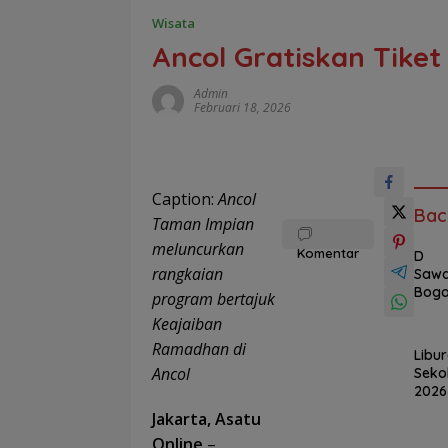
Wisata
Ancol Gratiskan Tik
Admin
Februari 18, 2026
Caption:
Ancol
Bac
Taman Impian
meluncurkan
Komentar
D
rangkaian
Saw
Bogo
program bertajuk
Kian
Keajaiban
Bers
r,
Ramadhan di
Libu
Dest
Ancol
Seko
si
2026
Wisa
Ancol
Jakarta, Asatu
Alam
Wisa
Berk
Online
–
Eduk