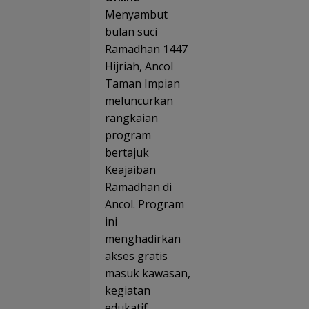
sep
, dan
Menyambut
“Bac
Hibu
to
bulan suci
Spek
Natu
Ramadhan 1447
kuler
Bidik
Siap
Hijriah, Ancol
Jadi
Manj
Mini
Taman Impian
an
Anco
Kelu
meluncurkan
Bogo
a
rangkaian
program
bertajuk
Keajaiban
Ramadhan di
Ancol. Program
ini
menghadirkan
akses gratis
masuk kawasan,
kegiatan
edukatif