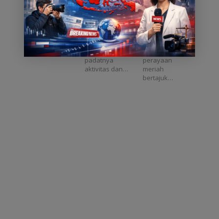
Lelah Warga
Kemenangan
Owner warkop
Raya Idul Fitri,
Ibu Kota,
Hadirkan
seblak
kawasan
Sajikan
Hiburan
pangeran
wisata Ancol
Kuliner dan
Spektakuler
Jakarta, Asatu
Taman Impian
Karaoke
untuk
Online – Di
menghadirkan
Gratis
Keluarga
tengah
rangkaian
padatnya
perayaan
aktivitas dan…
meriah
bertajuk…