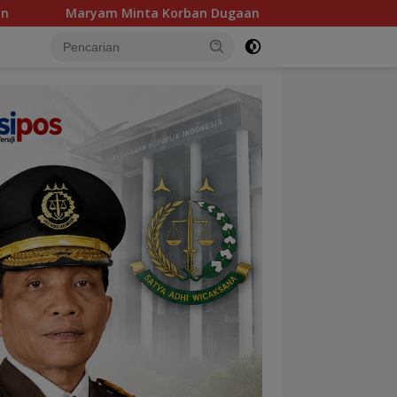
Korban Dugaan Pelecehan Guru di SMKN Bangka Barat Didampin