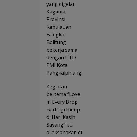
ke-50
yang digelar
s
PT
Impia
Kagama
TIMAH
Lewat
di
Provinsi
MINDu
Bang
ation
Kepulauan
a
Bangka
Tenga
Kump
Belitung
kan 5
bekerja sama
Kanto
g
dengan UTD
Dara
PMI Kota
Pangkalpinang.
Kegiatan
bertema “Love
in Every Drop:
Berbagi Hidup
di Hari Kasih
Sayang” itu
dilaksanakan di