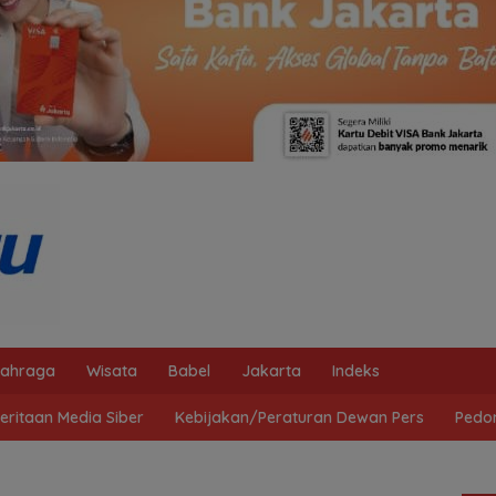
lahraga
Wisata
Babel
Jakarta
Indeks
ritaan Media Siber
Kebijakan/Peraturan Dewan Pers
Pedo