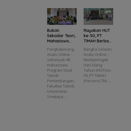
Bukan
Rayakan HUT
Sekadar Teori,
ke-50, PT
Mahasiswa
TIMAH Berbagi
Unsri Belajar
Kebahagiaan
Pangkalpinang,
Bangka Selatan,
Langsung
dengan
Asatu Online –
Asatu Online –
Proses
Ratusan Santri
Sebanyak 48
Memperingati
Penambangan
di Bangka
mahasiswa
Hari Ulang
Timah di PT
Selatan
Program Studi
Tahun (HUT) ke-
TIMAH
Teknik
50, PT TIMAH
Pertambangan,
(Persero) Tbk…
Fakultas Teknik
Universitas
Sriwijaya…