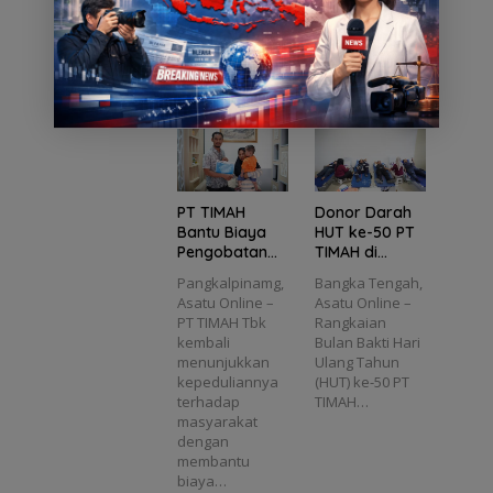
Siswa
,
Mahasi
PT
menunjukkan
Kemba
Ringan
swa
TIMAH
komitmennya
n
ngkan
kan
Unsri
Berbag
dalam
Potensi
Beban
Belajar
i
mendukung
c
Keluar
k
Langsu
Kebah
peningkatan…
ga
ng
agiaan
h
Proses
dengan
ul
Penam
Ratusa
5
banga
n Santri
n
n
di
Timah
Bangk
PT TIMAH
Donor Darah
h
di PT
a
Bantu Biaya
HUT ke-50 PT
TIMAH
Selatan
Pengobatan
TIMAH di
Balita Asal
Bangka
Pangkalpinamg,
Bangka Tengah,
Pangkalpinang
Tengah
Asatu Online –
Asatu Online –
, Ringankan
Kumpulkan 55
PT TIMAH Tbk
Rangkaian
Beban
Kantong
kembali
Bulan Bakti Hari
Keluarga
Darah
menunjukkan
Ulang Tahun
kepeduliannya
(HUT) ke-50 PT
terhadap
TIMAH…
masyarakat
dengan
membantu
biaya…