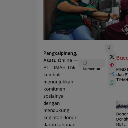
Pangkalpinang,
Baca
Asatu Online
—
PT TIMAH Tbk
Komentar
MIND 
kembali
dan P
TIMAH
menunjukkan
Siapk
komitmen
n Sis
Pemal
sosialnya
Board
dengan
ng
mendukung
Schoo
Dono
Temb
kegiatan donor
Dara
s
darah tahunan
HUT
Kamp