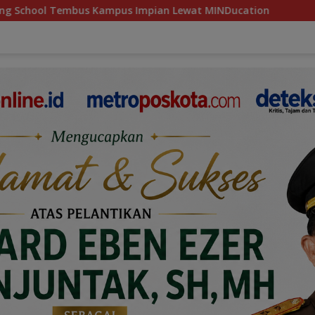
an Lewat MINDucation
Bupati Aceh Besar Suntik Semang