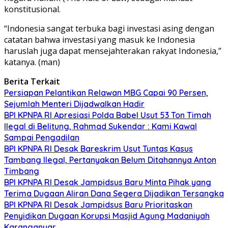
konstitusional.
“Indonesia sangat terbuka bagi investasi asing dengan
catatan bahwa investasi yang masuk ke Indonesia
haruslah juga dapat mensejahterakan rakyat Indonesia,”
katanya. (man)
Berita Terkait
Persiapan Pelantikan Relawan MBG Capai 90 Persen,
Sejumlah Menteri Dijadwalkan Hadir
BPI KPNPA RI Apresiasi Polda Babel Usut 53 Ton Timah
Ilegal di Belitung, Rahmad Sukendar : Kami Kawal
Sampai Pengadilan
BPI KPNPA RI Desak Bareskrim Usut Tuntas Kasus
Tambang Ilegal, Pertanyakan Belum Ditahannya Anton
Timbang
BPI KPNPA RI Desak Jampidsus Baru Minta Pihak yang
Terima Dugaan Aliran Dana Segera Dijadikan Tersangka
BPI KPNPA RI Desak Jampidsus Baru Prioritaskan
Penyidikan Dugaan Korupsi Masjid Agung Madaniyah
Karanganyar