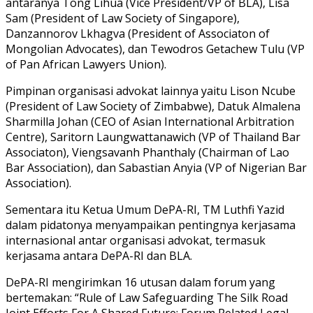
antaranya Tong Lihua (Vice President/VP of BLA), Lisa
Sam (President of Law Society of Singapore),
Danzannorov Lkhagva (President of Associaton of
Mongolian Advocates), dan Tewodros Getachew Tulu (VP
of Pan African Lawyers Union).
Pimpinan organisasi advokat lainnya yaitu Lison Ncube
(President of Law Society of Zimbabwe), Datuk Almalena
Sharmilla Johan (CEO of Asian International Arbitration
Centre), Saritorn Laungwattanawich (VP of Thailand Bar
Associaton), Viengsavanh Phanthaly (Chairman of Lao
Bar Association), dan Sabastian Anyia (VP of Nigerian Bar
Association).
Sementara itu Ketua Umum DePA-RI, TM Luthfi Yazid
dalam pidatonya menyampaikan pentingnya kerjasama
internasional antar organisasi advokat, termasuk
kerjasama antara DePA-RI dan BLA.
DePA-RI mengirimkan 16 utusan dalam forum yang
bertemakan: “Rule of Law Safeguarding The Silk Road
Joint Efforts For A Shared Future: Forum Related Legal