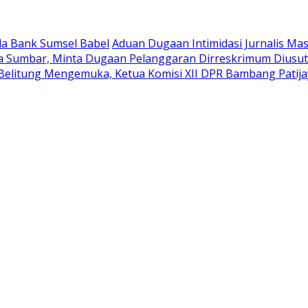
la Bank Sumsel Babel
Aduan Dugaan Intimidasi Jurnalis Ma
da Sumbar, Minta Dugaan Pelanggaran Dirreskrimum Diusu
elitung Mengemuka, Ketua Komisi XII DPR Bambang Patija