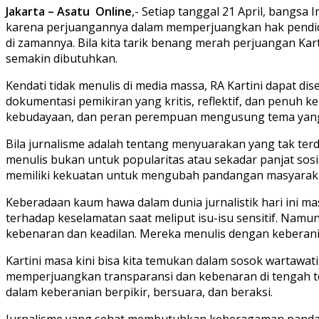
Jakarta – Asatu Online
,- Setiap tanggal 21 April, bangsa
karena perjuangannya dalam memperjuangkan hak pendidika
di zamannya. Bila kita tarik benang merah perjuangan Kar
semakin dibutuhkan.
Kendati tidak menulis di media massa, RA Kartini dapat 
dokumentasi pemikiran yang kritis, reflektif, dan penuh k
kebudayaan, dan peran perempuan mengusung tema yang ju
Bila jurnalisme adalah tentang menyuarakan yang tak ter
menulis bukan untuk popularitas atau sekadar panjat sosia
memiliki kekuatan untuk mengubah pandangan masyarakat
Keberadaan kaum hawa dalam dunia jurnalistik hari ini ma
terhadap keselamatan saat meliput isu-isu sensitif. Namu
kebenaran dan keadilan. Mereka menulis dengan keberania
Kartini masa kini bisa kita temukan dalam sosok wartawat
memperjuangkan transparansi dan kebenaran di tengah t
dalam keberanian berpikir, bersuara, dan beraksi.
Jurnalisme yang sehat membutuhkan keberagaman pandanga