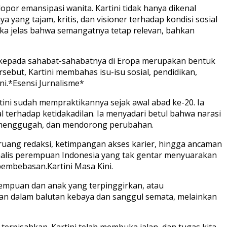
opor emansipasi wanita. Kartini tidak hanya dikenal
ang tajam, kritis, dan visioner terhadap kondisi sosial
maka jelas bahwa semangatnya tetap relevan, bahkan
nya kepada sahabat-sahabatnya di Eropa merupakan bentuk
sebut, Kartini membahas isu-isu sosial, pendidikan,
i.*Esensi Jurnalisme*
ini sudah mempraktikannya sejak awal abad ke-20. Ia
l terhadap ketidakadilan. Ia menyadari betul bahwa narasi
i, menggugah, dan mendorong perubahan.
 ruang redaksi, ketimpangan akses karier, hingga ancaman
urnalis perempuan Indonesia yang tak gentar menyuarakan
pembebasan.Kartini Masa Kini.
erempuan dan anak yang terpinggirkan, atau
an dalam balutan kebaya dan sanggul semata, melainkan
pisahkan. Kartini telah membuka jalan, dan tugas kita