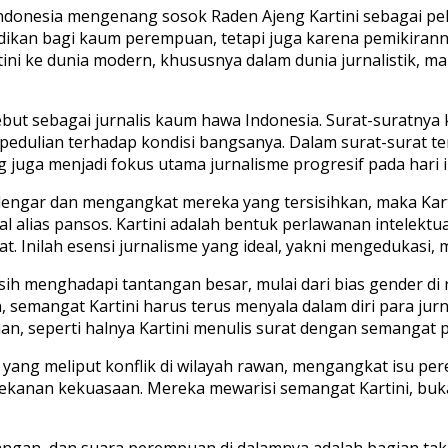
 Indonesia mengenang sosok Raden Ajeng Kartini sebagai pel
n bagi kaum perempuan, tetapi juga karena pemikirannya y
tini ke dunia modern, khususnya dalam dunia jurnalistik, 
disebut sebagai jurnalis kaum hawa Indonesia. Surat-surat
epedulian terhadap kondisi bangsanya. Dalam surat-surat ter
ga menjadi fokus utama jurnalisme progresif pada hari in
dengar dan mengangkat mereka yang tersisihkan, maka Kart
l alias pansos. Kartini adalah bentuk perlawanan intelektua
. Inilah esensi jurnalisme yang ideal, yakni mengedukas
sih menghadapi tantangan besar, mulai dari bias gender di
n, semangat Kartini harus terus menyala dalam diri para j
n, seperti halnya Kartini menulis surat dengan semangat 
i yang meliput konflik di wilayah rawan, mengangkat isu p
ekanan kekuasaan. Mereka mewarisi semangat Kartini, buk
n, dan suara perempuan di dalamnya adalah bagian tak ter