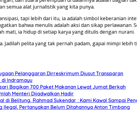
 semua alat jurnalistik yang kita punya.
sipasi, tapi lebih dari itu, ia adalah simbol keberanian in
ngatkan bahwa menulis adalah aksi dan sikap perlawanan. 
h mati, ia hidup di setiap karya yang ditulis dengan nurani.
 Jadilah pelita yang tak pernah padam, gapai mimpi lebih ti
Dugaan Pelanggaran Dirreskrimum Diusut Transparan
i di Indramayu
nsari Bagikan 700 Paket Makanan Lewat Jumat Berkah
mlah Menteri Dijadwalkan Hadir
egal di Belitung, Rahmad Sukendar : Kami Kawal Sampai Pen
g Ilegal, Pertanyakan Belum Ditahannya Anton Timbang