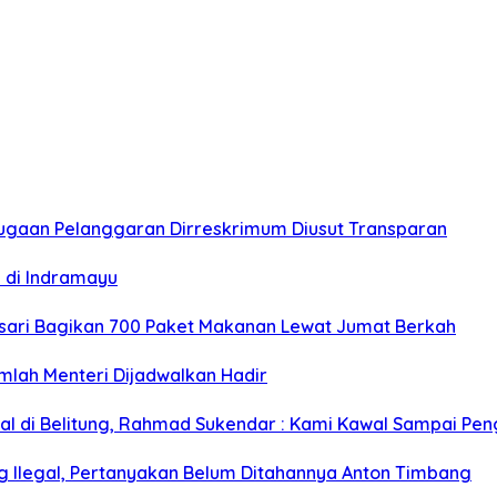
Dugaan Pelanggaran Dirreskrimum Diusut Transparan
i di Indramayu
nsari Bagikan 700 Paket Makanan Lewat Jumat Berkah
mlah Menteri Dijadwalkan Hadir
egal di Belitung, Rahmad Sukendar : Kami Kawal Sampai Pen
g Ilegal, Pertanyakan Belum Ditahannya Anton Timbang