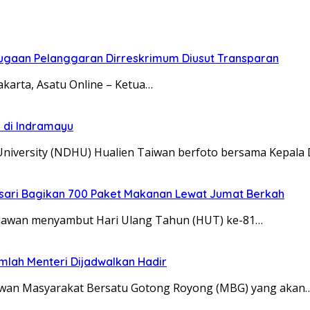
Dugaan Pelanggaran Dirreskrimum Diusut Transparan
akarta, Asatu Online – Ketua…
i di Indramayu
University (NDHU) Hualien Taiwan berfoto bersama Kepala
nsari Bagikan 700 Paket Makanan Lewat Jumat Berkah
Setiawan menyambut Hari Ulang Tahun (HUT) ke-81…
mlah Menteri Dijadwalkan Hadir
elawan Masyarakat Bersatu Gotong Royong (MBG) yang akan