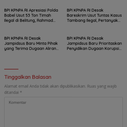
Berkah
BPI KPNPA RI Apresiasi Polda
BPI KPNPA RI Desak
Babel Usut 53 Ton Timah
Bareskrim Usut Tuntas Kasus
Ilegal di Belitung, Rahmad
Tambang Ilegal, Pertanyakan
Sukendar : Kami Kawal
Belum Ditahannya Anton
Sampai Pengadilan
Timbang
BPI KPNPA RI Desak
BPI KPNPA RI Desak
Jampidsus Baru Minta Pihak
Jampidsus Baru Prioritaskan
yang Terima Dugaan Aliran
Penyidikan Dugaan Korupsi
Dana Segera Dijadikan
Masjid Agung Madaniyah
Tersangka
Karanganyar
Tinggalkan Balasan
Alamat email Anda tidak akan dipublikasikan.
Ruas yang wajib
ditandai
*