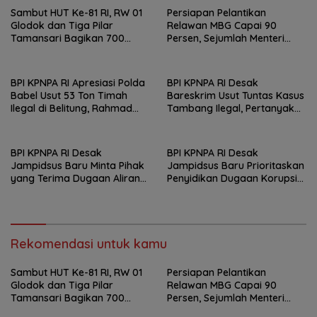
Sambut HUT Ke-81 RI, RW 01
Persiapan Pelantikan
Glodok dan Tiga Pilar
Relawan MBG Capai 90
Tamansari Bagikan 700
Persen, Sejumlah Menteri
Paket Makanan Lewat Jumat
Dijadwalkan Hadir
Berkah
BPI KPNPA RI Apresiasi Polda
BPI KPNPA RI Desak
Babel Usut 53 Ton Timah
Bareskrim Usut Tuntas Kasus
Ilegal di Belitung, Rahmad
Tambang Ilegal, Pertanyakan
Sukendar : Kami Kawal
Belum Ditahannya Anton
Sampai Pengadilan
Timbang
BPI KPNPA RI Desak
BPI KPNPA RI Desak
Jampidsus Baru Minta Pihak
Jampidsus Baru Prioritaskan
yang Terima Dugaan Aliran
Penyidikan Dugaan Korupsi
Dana Segera Dijadikan
Masjid Agung Madaniyah
Tersangka
Karanganyar
Rekomendasi untuk kamu
Sambut HUT Ke-81 RI, RW 01
Persiapan Pelantikan
Glodok dan Tiga Pilar
Relawan MBG Capai 90
Tamansari Bagikan 700
Persen, Sejumlah Menteri
Paket Makanan Lewat Jumat
Dijadwalkan Hadir