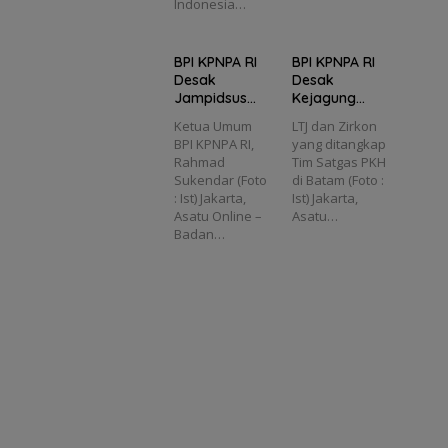
Indonesia…
BPI KPNPA RI
BPI KPNPA RI
Desak
Desak
Jampidsus
Kejagung
Baru
Telusuri Asal
Ketua Umum
LTJ dan Zirkon
Prioritaskan
Zirkon dalam
BPI KPNPA RI,
yang ditangkap
Penyidikan
Kasus PT
Rahmad
Tim Satgas PKH
Dugaan
PMM
Sukendar (Foto
di Batam (Foto :
Korupsi
: Ist) Jakarta,
Ist) Jakarta,
Masjid Agung
Asatu Online –
Asatu…
Madaniyah
Badan…
Karanganyar