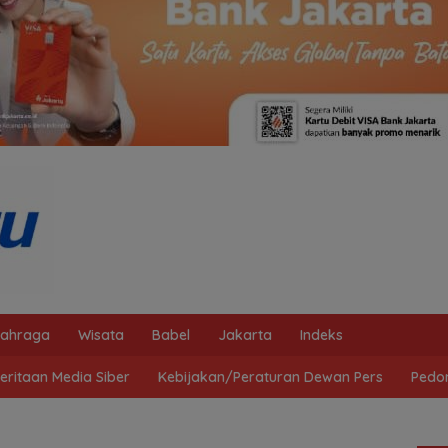
lahraga
Wisata
Babel
Jakarta
Indeks
ritaan Media Siber
Kebijakan/Peraturan Dewan Pers
Pedo