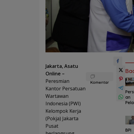
Jakarta, Asatu
Ba
Online –
Peresmian
Komentar
Kantor Persatuan
Pers
Wartawan
an
Pela
Indonesia (PWI)
kan
Kelompok Kerja
Rel
(Pokja) Jakarta
n M
Cap
Pusat
90
BPI
berlangsung