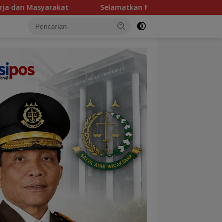
Selamatkan Mualem dari Para Penjilat demi Aceh Islami, Maju