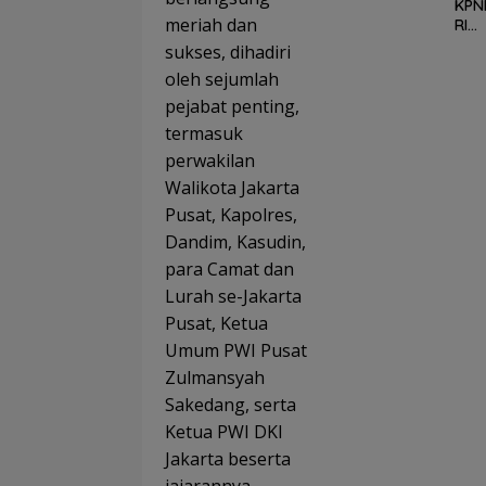
Pers
KPN
Sej
meriah dan
RI
ah
Des
sukses, dihadiri
Ment
Jam
oleh sejumlah
Dij
sus
alk
Bar
pejabat penting,
Hadi
Mint
termasuk
Piha
perwakilan
yan
Ter
Walikota Jakarta
Dug
Pusat, Kapolres,
n Al
Dan
Dandim, Kasudin,
Seg
para Camat dan
Dija
Lurah se-Jakarta
an
Ter
Pusat, Ketua
gka
Umum PWI Pusat
Zulmansyah
Sakedang, serta
Ketua PWI DKI
Jakarta beserta
jajarannya.