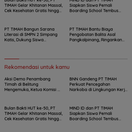
Bulan Bakti HUT ke-50, PT
MIND ID dan PT TIMAH
TIMAH Gelar Khitanan Massal,
Siapkan Siswa Pemali
Cek Kesehatan Gratis hingga
Boarding School Tembus
Donor Darah di Jakarta
Kampus Impian Lewat
MINDucation
PT TIMAH Bangun Sarana
PT TIMAH Bantu Biaya
Literasi di SMPN 2 Simpang
Pengobatan Balita Asal
Katis, Dukung Siswa
Pangkalpinang, Ringankan
Kembangkan Potensi
Beban Keluarga
Rekomendasi untuk kamu
Aksi Demo Penambang
BNN Gandeng PT TIMAH
Timah di Belitung
Perkuat Pencegahan
Mengemuka, Ketua Komisi XII
Narkoba di Lingkungan Kerja
DPR Bambang Patijaya
dan Masyarakat
Dorong Perpres Segera
Bulan Bakti HUT ke-50, PT
MIND ID dan PT TIMAH
TIMAH Gelar Khitanan Massal,
Siapkan Siswa Pemali
Cek Kesehatan Gratis hingga
Boarding School Tembus
Donor Darah di Jakarta
Kampus Impian Lewat
MINDucation