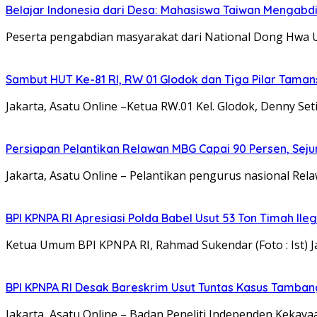
Belajar Indonesia dari Desa: Mahasiswa Taiwan Mengabd
Peserta pengabdian masyarakat dari National Dong Hwa 
Sambut HUT Ke-81 RI, RW 01 Glodok dan Tiga Pilar Tama
Jakarta, Asatu Online –Ketua RW.01 Kel. Glodok, Denny 
Persiapan Pelantikan Relawan MBG Capai 90 Persen, Seju
Jakarta, Asatu Online – Pelantikan pengurus nasional R
BPI KPNPA RI Apresiasi Polda Babel Usut 53 Ton Timah Il
Ketua Umum BPI KPNPA RI, Rahmad Sukendar (Foto : Ist) Ja
BPI KPNPA RI Desak Bareskrim Usut Tuntas Kasus Tamban
Jakarta, Asatu Online – Badan Peneliti Independen Keka