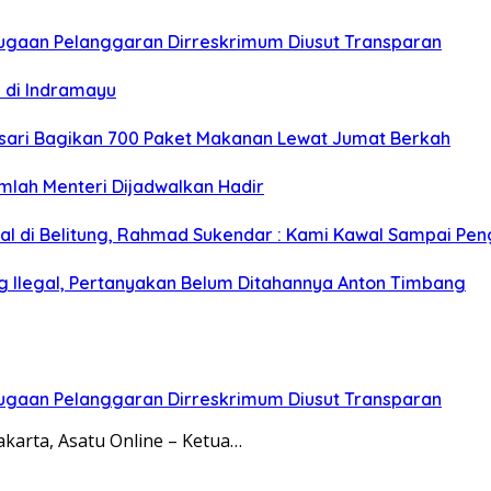
Dugaan Pelanggaran Dirreskrimum Diusut Transparan
i di Indramayu
nsari Bagikan 700 Paket Makanan Lewat Jumat Berkah
mlah Menteri Dijadwalkan Hadir
egal di Belitung, Rahmad Sukendar : Kami Kawal Sampai Pen
g Ilegal, Pertanyakan Belum Ditahannya Anton Timbang
Dugaan Pelanggaran Dirreskrimum Diusut Transparan
akarta, Asatu Online – Ketua…