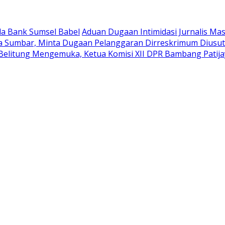
la Bank Sumsel Babel
Aduan Dugaan Intimidasi Jurnalis Ma
da Sumbar, Minta Dugaan Pelanggaran Dirreskrimum Diusu
elitung Mengemuka, Ketua Komisi XII DPR Bambang Patija