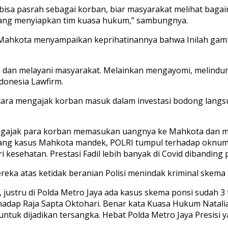
ya bisa pasrah sebagai korban, biar masyarakat melihat ba
edang menyiapkan tim kuasa hukum,” sambungnya.
Mahkota menyampaikan keprihatinannya bahwa Inilah gamb
i dan melayani masyarakat. Melainkan mengayomi, melindu
donesia Lawfirm.
 bicara mengajak korban masuk dalam investasi bodong langs
engajak para korban memasukan uangnya ke Mahkota dan me
lang kasus Mahkota mandek, POLRI tumpul terhadap oknum R
eri kesehatan. Prestasi Fadil lebih banyak di Covid dibandi
a atas ketidak beranian Polisi menindak kriminal skema 
 justru di Polda Metro Jaya ada kasus skema ponsi sudah 
terhadap Raja Sapta Oktohari. Benar kata Kuasa Hukum Nata
untuk dijadikan tersangka. Hebat Polda Metro Jaya Presisi