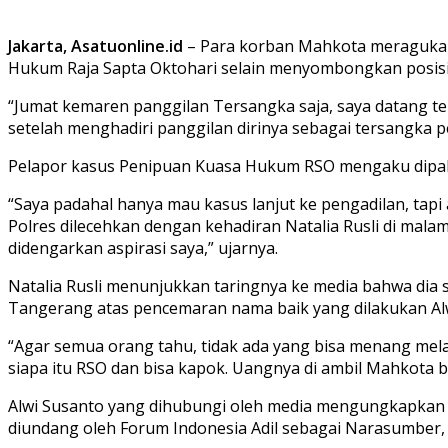
Jakarta, Asatuonline.id
– Para korban Mahkota meragukan 
Hukum Raja Sapta Oktohari selain menyombongkan posisi
“Jumat kemaren panggilan Tersangka saja, saya datang telat
setelah menghadiri panggilan dirinya sebagai tersangka p
Pelapor kasus Penipuan Kuasa Hukum RSO mengaku dipaksa
“Saya padahal hanya mau kasus lanjut ke pengadilan, tapi a
Polres dilecehkan dengan kehadiran Natalia Rusli di mal
didengarkan aspirasi saya,” ujarnya.
Natalia Rusli menunjukkan taringnya ke media bahwa dia 
Tangerang atas pencemaran nama baik yang dilakukan Alw
“Agar semua orang tahu, tidak ada yang bisa menang mela
siapa itu RSO dan bisa kapok. Uangnya di ambil Mahkota b
Alwi Susanto yang dihubungi oleh media mengungkapkan ia 
diundang oleh Forum Indonesia Adil sebagai Narasumber,