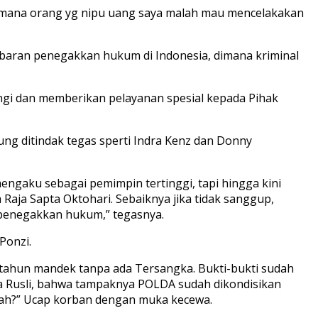
gaimana orang yg nipu uang saya malah mau mencelakakan
aran penegakkan hukum di Indonesia, dimana kriminal
ngi dan memberikan pelayanan spesial kepada Pihak
ung ditindak tegas sperti Indra Kenz dan Donny
ngaku sebagai pemimpin tertinggi, tapi hingga kini
aja Sapta Oktohari. Sebaiknya jika tidak sanggup,
ng penegakkan hukum,” tegasnya.
Ponzi.
3 tahun mandek tanpa ada Tersangka. Bukti-bukti sudah
lia Rusli, bahwa tampaknya POLDA sudah dikondisikan
 yah?” Ucap korban dengan muka kecewa.