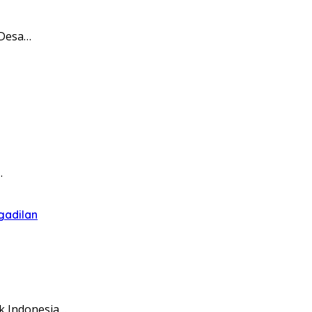
 Desa…
…
gadilan
k Indonesia…