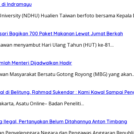
i di Indramayu
University (NDHU) Hualien Taiwan berfoto bersama Kepala
nsari Bagikan 700 Paket Makanan Lewat Jumat Berkah
Setiawan menyambut Hari Ulang Tahun (HUT) ke-81…
mlah Menteri Dijadwalkan Hadir
elawan Masyarakat Bersatu Gotong Royong (MBG) yang akan
egal di Belitung, Rahmad Sukendar : Kami Kawal Sampai Pen
karta, Asatu Online– Badan Peneliti…
g Ilegal, Pertanyakan Belum Ditahannya Anton Timbang
yaan Penyelenggara Negara dan Pengawas Anggaran Republi