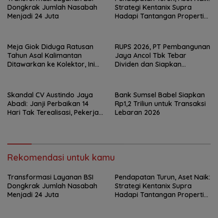
Dongkrak Jumlah Nasabah
Strategi Kentanix Supra
Menjadi 24 Juta
Hadapi Tantangan Properti
2026
Meja Giok Diduga Ratusan
RUPS 2026, PT Pembangunan
Tahun Asal Kalimantan
Jaya Ancol Tbk Tebar
Ditawarkan ke Kolektor, Ini
Dividen dan Siapkan
Keunikannya
Transformasi Besar
Skandal CV Austindo Jaya
Bank Sumsel Babel Siapkan
Abadi: Janji Perbaikan 14
Rp1,2 Triliun untuk Transaksi
Hari Tak Terealisasi, Pekerja
Lebaran 2026
Desak Disnaker
Pangkalpinang Jatuhkan
Sanksi
Rekomendasi untuk kamu
Transformasi Layanan BSI
Pendapatan Turun, Aset Naik:
Dongkrak Jumlah Nasabah
Strategi Kentanix Supra
Menjadi 24 Juta
Hadapi Tantangan Properti
2026