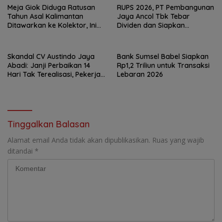
Meja Giok Diduga Ratusan
RUPS 2026, PT Pembangunan
Tahun Asal Kalimantan
Jaya Ancol Tbk Tebar
Ditawarkan ke Kolektor, Ini
Dividen dan Siapkan
Keunikannya
Transformasi Besar
Skandal CV Austindo Jaya
Bank Sumsel Babel Siapkan
Abadi: Janji Perbaikan 14
Rp1,2 Triliun untuk Transaksi
Hari Tak Terealisasi, Pekerja
Lebaran 2026
Desak Disnaker
Pangkalpinang Jatuhkan
Sanksi
Tinggalkan Balasan
Alamat email Anda tidak akan dipublikasikan.
Ruas yang wajib
ditandai
*