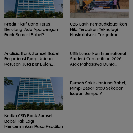
Kredit Fiktif yang Terus
UBB Latih Pembudidaya Ikan
Berulang, Ada Apa dengan
Nila Terapkan Teknologi
Bank Sumsel Babel?
Maskulinisasi, Targetkan
Produktivitas Meningkat
Analisis: Bank Sumsel Babel
UBB Luncurkan International
Berpotensi Raup Untung
Student Competition 2026,
Ratusan Juta per Bulan,
Ajak Mahasiswa Dunia
Pemprov Babel Siap
Hadirkan Inovasi Atasi Krisis
Menanggung Cicilan Rp293
Global
M?
Rumah Sakit Jantung Babel,
Mimpi Besar atau Sekadar
Isapan Jempol?
Ketika CSR Bank Sumsel
Babel Tak Lagi
Mencerminkan Rasa Keadilan