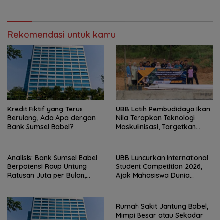
Rekomendasi untuk kamu
Kredit Fiktif yang Terus
UBB Latih Pembudidaya Ikan
Berulang, Ada Apa dengan
Nila Terapkan Teknologi
Bank Sumsel Babel?
Maskulinisasi, Targetkan
Produktivitas Meningkat
Analisis: Bank Sumsel Babel
UBB Luncurkan International
Berpotensi Raup Untung
Student Competition 2026,
Ratusan Juta per Bulan,
Ajak Mahasiswa Dunia
Pemprov Babel Siap
Hadirkan Inovasi Atasi Krisis
Menanggung Cicilan Rp293
Global
M?
Rumah Sakit Jantung Babel,
Mimpi Besar atau Sekadar