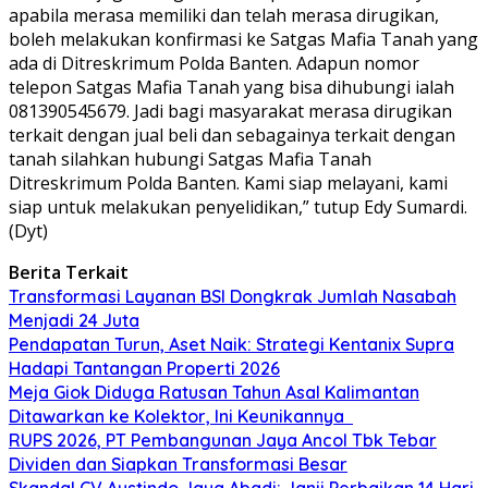
apabila merasa memiliki dan telah merasa dirugikan,
boleh melakukan konfirmasi ke Satgas Mafia Tanah yang
ada di Ditreskrimum Polda Banten. Adapun nomor
telepon Satgas Mafia Tanah yang bisa dihubungi ialah
081390545679. Jadi bagi masyarakat merasa dirugikan
terkait dengan jual beli dan sebagainya terkait dengan
tanah silahkan hubungi Satgas Mafia Tanah
Ditreskrimum Polda Banten. Kami siap melayani, kami
siap untuk melakukan penyelidikan,” tutup Edy Sumardi.
(Dyt)
Berita Terkait
Transformasi Layanan BSI Dongkrak Jumlah Nasabah
Menjadi 24 Juta
Pendapatan Turun, Aset Naik: Strategi Kentanix Supra
Hadapi Tantangan Properti 2026
Meja Giok Diduga Ratusan Tahun Asal Kalimantan
Ditawarkan ke Kolektor, Ini Keunikannya
RUPS 2026, PT Pembangunan Jaya Ancol Tbk Tebar
Dividen dan Siapkan Transformasi Besar
Skandal CV Austindo Jaya Abadi: Janji Perbaikan 14 Hari