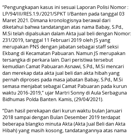
“Pengungkapan kasus ini sesuai Laporan Polisi Nomor :
LP/94/III/RES.1.9./2021/SPKT I/Banten pada tanggal 03
Maret 2021. Dimana kronologisnya berawal dari
diketahui bahwa tandatangan atas nama Babay, S.Pd.,
M.Si telah dipalsukan dalam Akta jual beli dengan Nomor:
231/2019, tanggal 11 Februari 2019 oleh JS yang
merupakan PNS dengan jabatan sebagai staff seksi
Ekbang di Kecamatan Pabuaran. Namun JS merupakan
tersangka di perkara lain. Dari peristiwa tersebut
kemudian Camat Pabuaran Asnawi, S.Pd., M.Si mencari
dan merekap data akta jual beli dan akta hibah yang
pernah diproses pada masa jabatan Babay, S.Pd., M.Si
semasa menjabat sebagai Camat Pabuaran pada kurun
waktu 2016-2019,” ujar Martri Sonny di Aula Serbaguna
Bidhumas Polda Banten. Kamis, (29/04/2021).
“Dan hasil perekapan dari kurun waktu bulan Januari
2018 sampai dengan Bulan Desember 2019 terdapat
beberapa blangko minuta Akta (Akta Jual Beli dan Akta
Hibah) yang masih kosong, tandatangannya atas nama