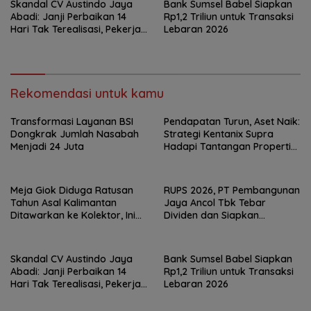
Skandal CV Austindo Jaya
Bank Sumsel Babel Siapkan
Abadi: Janji Perbaikan 14
Rp1,2 Triliun untuk Transaksi
Hari Tak Terealisasi, Pekerja
Lebaran 2026
Desak Disnaker
Pangkalpinang Jatuhkan
Sanksi
Rekomendasi untuk kamu
Transformasi Layanan BSI
Pendapatan Turun, Aset Naik:
Dongkrak Jumlah Nasabah
Strategi Kentanix Supra
Menjadi 24 Juta
Hadapi Tantangan Properti
2026
Meja Giok Diduga Ratusan
RUPS 2026, PT Pembangunan
Tahun Asal Kalimantan
Jaya Ancol Tbk Tebar
Ditawarkan ke Kolektor, Ini
Dividen dan Siapkan
Keunikannya
Transformasi Besar
Skandal CV Austindo Jaya
Bank Sumsel Babel Siapkan
Abadi: Janji Perbaikan 14
Rp1,2 Triliun untuk Transaksi
Hari Tak Terealisasi, Pekerja
Lebaran 2026
Desak Disnaker
Pangkalpinang Jatuhkan