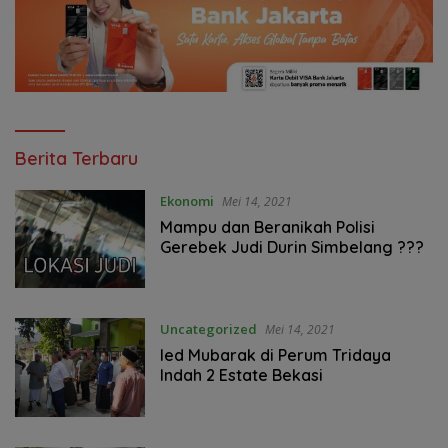
Asatu
Berita Terbaru
Online
Ekonomi
Mei 14, 2021
Mampu dan Beranikah Polisi
Gerebek Judi Durin Simbelang ???
Uncategorized
Mei 14, 2021
Ied Mubarak di Perum Tridaya
Indah 2 Estate Bekasi