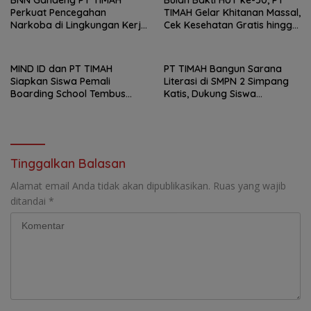
Perkuat Pencegahan
TIMAH Gelar Khitanan Massal,
Narkoba di Lingkungan Kerja
Cek Kesehatan Gratis hingga
dan Masyarakat
Donor Darah di Jakarta
MIND ID dan PT TIMAH
PT TIMAH Bangun Sarana
Siapkan Siswa Pemali
Literasi di SMPN 2 Simpang
Boarding School Tembus
Katis, Dukung Siswa
Kampus Impian Lewat
Kembangkan Potensi
MINDucation
Tinggalkan Balasan
Alamat email Anda tidak akan dipublikasikan.
Ruas yang wajib
ditandai
*