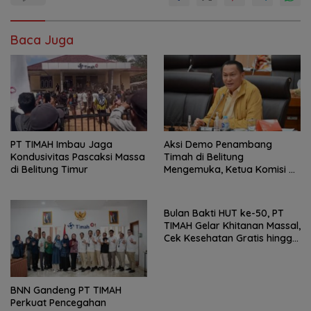
Baca Juga
Aksi Demo Penambang
PT TIMAH Imbau Jaga
Timah di Belitung
Kondusivitas Pascaksi Massa
Mengemuka, Ketua Komisi XII
di Belitung Timur
DPR Bambang Patijaya
Dorong Perpres Segera
Bulan Bakti HUT ke-50, PT
TIMAH Gelar Khitanan Massal,
Cek Kesehatan Gratis hingga
Donor Darah di Jakarta
BNN Gandeng PT TIMAH
Perkuat Pencegahan