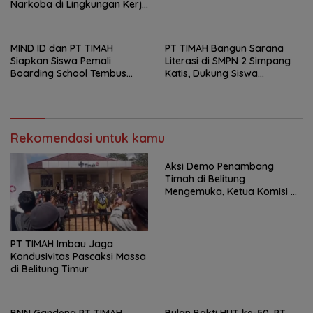
Narkoba di Lingkungan Kerja
dan Masyarakat
MIND ID dan PT TIMAH
PT TIMAH Bangun Sarana
Siapkan Siswa Pemali
Literasi di SMPN 2 Simpang
Boarding School Tembus
Katis, Dukung Siswa
Kampus Impian Lewat
Kembangkan Potensi
MINDucation
Rekomendasi untuk kamu
Aksi Demo Penambang
Timah di Belitung
Mengemuka, Ketua Komisi XII
DPR Bambang Patijaya
Dorong Perpres Segera
PT TIMAH Imbau Jaga
Kondusivitas Pascaksi Massa
di Belitung Timur
BNN Gandeng PT TIMAH
Bulan Bakti HUT ke-50, PT