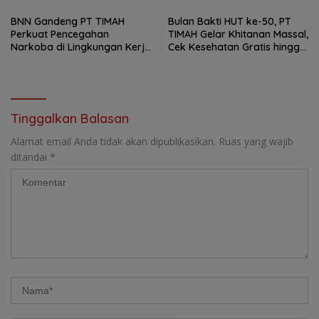
Dorong Perpres Segera
BNN Gandeng PT TIMAH
Bulan Bakti HUT ke-50, PT
Perkuat Pencegahan
TIMAH Gelar Khitanan Massal,
Narkoba di Lingkungan Kerja
Cek Kesehatan Gratis hingga
dan Masyarakat
Donor Darah di Jakarta
Tinggalkan Balasan
Alamat email Anda tidak akan dipublikasikan.
Ruas yang wajib
ditandai
*