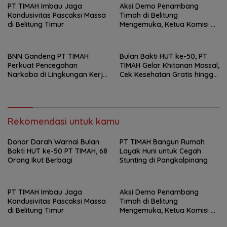
PT TIMAH Imbau Jaga
Aksi Demo Penambang
Kondusivitas Pascaksi Massa
Timah di Belitung
di Belitung Timur
Mengemuka, Ketua Komisi XII
DPR Bambang Patijaya
Dorong Perpres Segera
BNN Gandeng PT TIMAH
Bulan Bakti HUT ke-50, PT
Perkuat Pencegahan
TIMAH Gelar Khitanan Massal,
Narkoba di Lingkungan Kerja
Cek Kesehatan Gratis hingga
dan Masyarakat
Donor Darah di Jakarta
Rekomendasi untuk kamu
Donor Darah Warnai Bulan
PT TIMAH Bangun Rumah
Bakti HUT ke-50 PT TIMAH, 68
Layak Huni untuk Cegah
Orang Ikut Berbagi
Stunting di Pangkalpinang
PT TIMAH Imbau Jaga
Aksi Demo Penambang
Kondusivitas Pascaksi Massa
Timah di Belitung
di Belitung Timur
Mengemuka, Ketua Komisi XII
DPR Bambang Patijaya