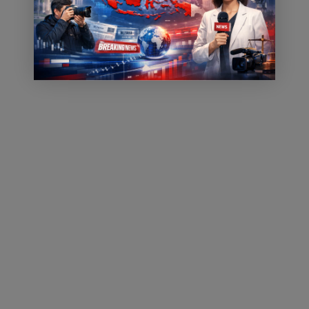
Pangkalpinang
Pangkalpinang
likuiditas sebesar
Jatuhkan Sanksi
(Foto : A1)
Rp1,2 triliun guna
Pangkalpinang,
memastikan
Asatu…
kelancaran
transaksi…