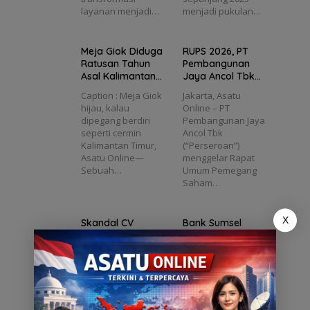
tang
kan ke
di:
Rp1,2
layanan menjadi…
menjadi pukulan…
Kolektor
ji
Triliun
perti
, Ini
baik
untuk
6
Keunika
14
Transak
Meja Giok Diduga
RUPS 2026, PT
nnya
i Tak
si
Ratusan Tahun
Pembangunan
ealis
Lebaran
Asal Kalimantan
Jaya Ancol Tbk
2026
Ditawarkan ke
Tebar Dividen dan
Caption : Meja Giok
Jakarta, Asatu
erja
Kolektor, Ini
Siapkan
hijau, kalau
Online – PT
sak
Keunikannya
Transformasi
dipegang berdiri
Pembangunan Jaya
naker
Besar
seperti cermin
Ancol Tbk
gkal
Kalimantan Timur,
(“Perseroan”)
ang
Asatu Online—
menggelar Rapat
uhka
Sebuah…
Umum Pemegang
anksi
Saham…
X
Skandal CV
Bank Sumsel
Austindo Jaya
Babel Siapkan
Abadi: Janji
Rp1,2 Triliun untuk
Perbaikan 14 Hari
Transaksi
Kantor CV Austindo
Palembang,
Tak Terealisasi,
Lebaran 2026
Jaya Abadi di
Asatuonline – Bank
Pekerja Desak
Komplek Industri
Sumsel Babel
Disnaker
Ketapang,
menyiapkan