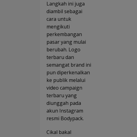
Menjadi
Tan
Langkah ini juga
Jaya
Aba
24 Juta
an
Ancol
Jan
diambil sebagai
Pro
Tbk
Per
cara untuk
202
Tebar
an 
mengikuti
Dividen
Har
dan
Ter
perkembangan
Siapkan
asi,
pasar yang mulai
Transfor
Pek
masi
De
berubah. Logo
Besar
Dis
terbaru dan
Pan
semangat brand ini
pin
Jat
pun diperkenalkan
n S
ke publik melalui
video campaign
terbaru yang
diunggah pada
akun Instagram
resmi Bodypack.
Cikal bakal