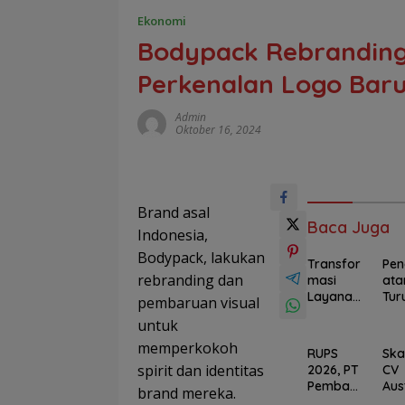
Ekonomi
Bodypack Rebranding,
Perkenalan Logo Bar
Admin
Oktober 16, 2024
Brand asal
Baca Juga
Indonesia,
Bodypack, lakukan
Transfor
Pe
rebranding dan
masi
ata
Layanan
Tur
pembaruan visual
BSI
Ase
untuk
Dongkra
Nai
k
Str
memperkokoh
RUPS
Ska
Jumlah
Ken
spirit dan identitas
2026, PT
CV
Nasaba
Sup
Pemban
Aus
brand mereka.
h
Had
gunan
Ja