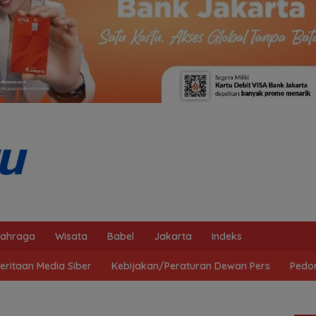
lahraga
Wisata
Babel
Jakarta
Indeks
ritaan Media Siber
Kebijakan/Peraturan Dewan Pers
Pedo