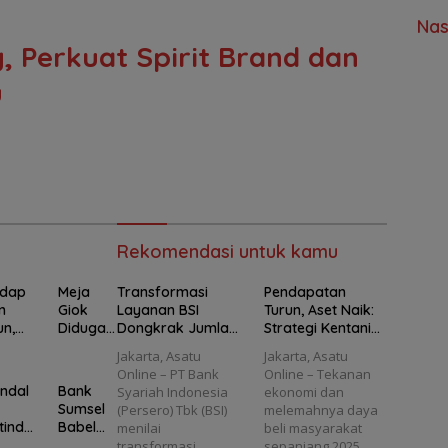
Nas
 Perkuat Spirit Brand dan
u
Rekomendasi untuk kamu
ndap
Meja
Transformasi
Pendapatan
n
Giok
Layanan BSI
Turun, Aset Naik:
un,
Diduga
Dongkrak Jumlah
Strategi Kentanix
t
Ratusan
Nasabah Menjadi
Supra Hadapi
Jakarta, Asatu
Jakarta, Asatu
k:
Tahun
24 Juta
Tantangan
Online – PT Bank
Online – Tekanan
ategi
Asal
Properti 2026
ndal
Bank
Syariah Indonesia
ekonomi dan
tanix
Kalimant
Sumsel
(Persero) Tbk (BSI)
melemahnya daya
ra
an
tindo
Babel
menilai
beli masyarakat
api
Ditawar
ya
Siapkan
transformasi
sepanjang 2025