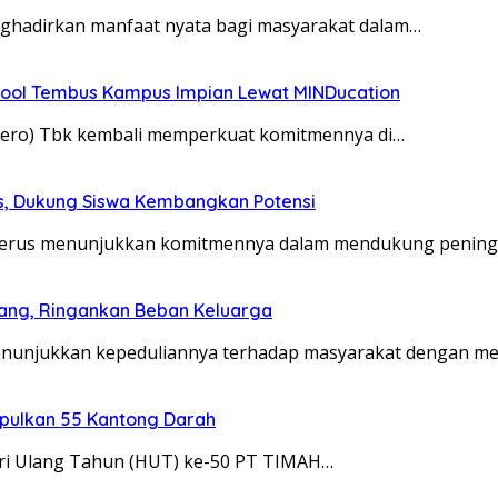
enghadirkan manfaat nyata bagi masyarakat dalam…
chool Tembus Kampus Impian Lewat MINDucation
sero) Tbk kembali memperkuat komitmennya di…
is, Dukung Siswa Kembangkan Potensi
k terus menunjukkan komitmennya dalam mendukung penin
nang, Ringankan Beban Keluarga
enunjukkan kepeduliannya terhadap masyarakat dengan m
pulkan 55 Kantong Darah
ari Ulang Tahun (HUT) ke-50 PT TIMAH…