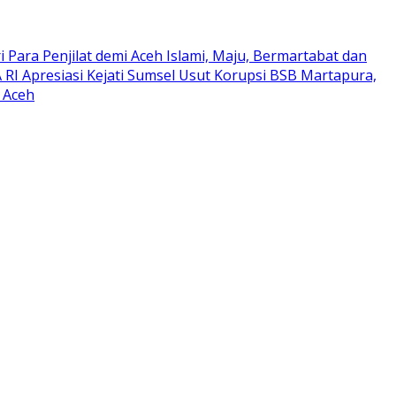
Para Penjilat demi Aceh Islami, Maju, Bermartabat dan
RI Apresiasi Kejati Sumsel Usut Korupsi BSB Martapura,
 Aceh