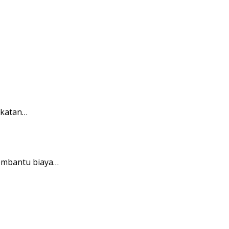
gkatan…
embantu biaya…