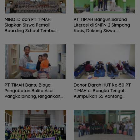
MIND ID dan PT TIMAH
PT TIMAH Bangun Sarana
Siapkan Siswa Pemali
Literasi di SMPN 2 Simpang
Boarding School Tembus
Katis, Dukung Siswa
Kampus Impian Lewat
Kembangkan Potensi
MINDucation
PT TIMAH Bantu Biaya
Donor Darah HUT ke-50 PT
Pengobatan Balita Asal
TIMAH di Bangka Tengah
Pangkalpinang, Ringankan
Kumpulkan 55 Kantong
Beban Keluarga
Darah