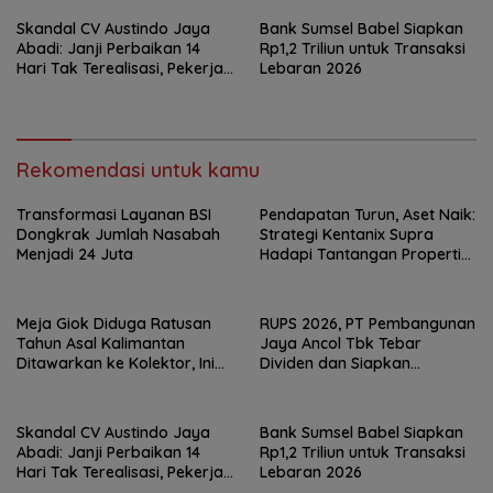
Skandal CV Austindo Jaya
Bank Sumsel Babel Siapkan
Abadi: Janji Perbaikan 14
Rp1,2 Triliun untuk Transaksi
Hari Tak Terealisasi, Pekerja
Lebaran 2026
Desak Disnaker
Pangkalpinang Jatuhkan
Sanksi
Rekomendasi untuk kamu
Transformasi Layanan BSI
Pendapatan Turun, Aset Naik:
Dongkrak Jumlah Nasabah
Strategi Kentanix Supra
Menjadi 24 Juta
Hadapi Tantangan Properti
2026
Meja Giok Diduga Ratusan
RUPS 2026, PT Pembangunan
Tahun Asal Kalimantan
Jaya Ancol Tbk Tebar
Ditawarkan ke Kolektor, Ini
Dividen dan Siapkan
Keunikannya
Transformasi Besar
Skandal CV Austindo Jaya
Bank Sumsel Babel Siapkan
Abadi: Janji Perbaikan 14
Rp1,2 Triliun untuk Transaksi
Hari Tak Terealisasi, Pekerja
Lebaran 2026
Desak Disnaker