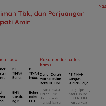
Nas
Timah Tbk, dan Perjuangan
pati Amir
aca Juga
Rekomendasi untuk
kamu
nor
PT
PT
rah
TIMAH
TIMAH
Donor Darah
PT TIMAH
rna
Bangu
Imbau
Warnai Bulan
Bangun
Bulan
n
Jaga
Bakti HUT ke-
Rumah Layak
kti
Ruma
Kondu
50 PT TIMAH,
Huni untuk
Jakarta, Asatu
Pangkalpinang,
T
h
sivitas
68 Orang Ikut
Cegah
si
BNN
Bulan
Online – Aksi
Asatu Online –
-50
Layak
Pasca
Berbagi
Stunting di
emo
Gande
Bakti
donor darah
PT TIMAH Tbk
Huni
ksi
Pangkalpinan
enam
ng PT
HUT
menjadi bagian
memperkuat
MAH,
untuk
Massa
g
ng
TIMAH
ke-50,