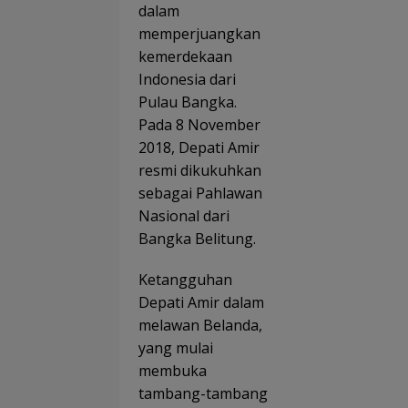
68
dalam
Ti
Or
di
memperjuangkan
Iku
Be
kemerdekaan
Be
g
gi
Indonesia dari
Me
mu
Pulau Bangka.
Ke
Pada 8 November
Ko
XI
2018, Depati Amir
B
resmi dikukuhkan
an
sebagai Pahlawan
Pa
a
Nasional dari
Do
Bangka Belitung.
g
Pe
s
Ketangguhan
Se
Depati Amir dalam
a
melawan Belanda,
yang mulai
membuka
tambang-tambang