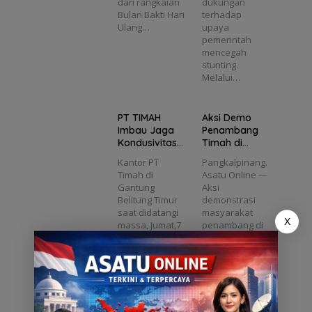
dari rangkaian
dukungan
Cegah
di
mah
Perku
PT
Bulan Bakti Hari
terhadap
ang
Stuntin
Belitun
at
TIMAH
Ulang…
upaya
t
g di
g
litun
Pence
Gelar
pemerintah
rba
Pangk
Timur
gahan
Khitan
mencegah
alpina
nge
Narko
an
stunting.
ng
ka,
ba di
Massal
Melalui…
tua
Lingku
, Cek
misi
ngan
Keseh
I DPR
Kerja
atan
PT TIMAH
Aksi Demo
amb
dan
Gratis
Imbau Jaga
Penambang
g
Masya
hingga
Kondusivitas
Timah di
tijay
rakat
Donor
Pascaksi
Belitung
Darah
Kantor PT
Pangkalpinang.
Massa di
Mengemuka,
ron
di
Timah di
Asatu Online —
Belitung Timur
Ketua Komisi
Jakart
Gantung
Aksi
XII DPR
rpre
a
Belitung Timur
demonstrasi
Bambang
saat didatangi
masyarakat
Patijaya
X
ger
massa, Jumat,7
penambang di
Dorong
Agustus 2026,
Kantor PT
Perpres
(Foto :…
TIMAH di
Segera
Kabupaten
Belitung…