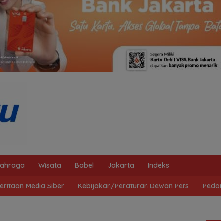
lahraga
Wisata
Babel
Jakarta
Indeks
ritaan Media Siber
Kebijakan/Peraturan Dewan Pers
Pedo