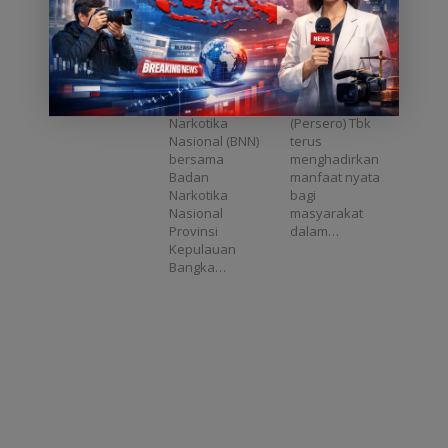
BNN Gandeng
Bulan Bakti
PT TIMAH
HUT ke-50, PT
Perkuat
TIMAH Gelar
Pencegahan
Khitanan
Pangkalpinang,
Jakarta, Asatu
Narkoba di
Massal, Cek
Asatu Online –
online – PT
Lingkungan
Kesehatan
Badan
TIMAH
Kerja dan
Gratis hingga
Narkotika
(Persero) Tbk
Masyarakat
Donor Darah
Nasional (BNN)
terus
di Jakarta
bersama
menghadirkan
Badan
manfaat nyata
Narkotika
bagi
Nasional
masyarakat
Provinsi
dalam…
Kepulauan
Bangka…