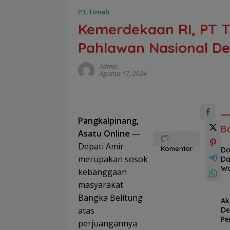
PT.Timah
Kemerdekaan RI, PT 
Pahlawan Nasional De
Admin
Agustus 17, 2024
Pangkalpinang,
B
Asatu Online
—
Depati Amir
Komentar
Do
merupakan sosok
Da
Wa
kebanggaan
i 
masyarakat
Ba
HU
Bangka Belitung
Ak
ke
atas
D
PT
P
perjuangannya
TI
ba