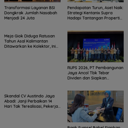
Transformasi Layanan BSI
Pendapatan Turun, Aset Naik:
Dongkrak Jumlah Nasabah
Strategi Kentanix Supra
Menjadi 24 Juta
Hadapi Tantangan Properti
2026
Meja Giok Diduga Ratusan
Tahun Asal Kalimantan
Ditawarkan ke Kolektor, Ini
Keunikannya
RUPS 2026, PT Pembangunan
Jaya Ancol Tbk Tebar
Dividen dan Siapkan
Transformasi Besar
Skandal CV Austindo Jaya
Abadi: Janji Perbaikan 14
Hari Tak Terealisasi, Pekerja
Desak Disnaker
Pangkalpinang Jatuhkan
Sanksi
Bank Sumsel Babel Siapkan