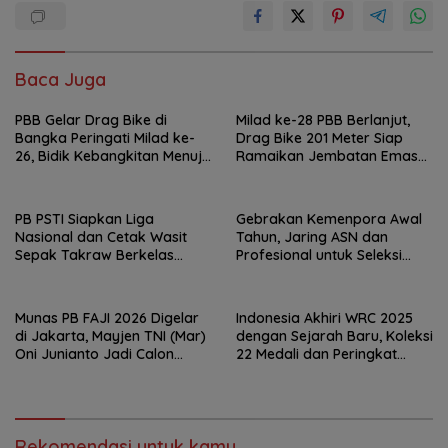
Baca Juga
PBB Gelar Drag Bike di
Milad ke-28 PBB Berlanjut,
Bangka Peringati Milad ke-
Drag Bike 201 Meter Siap
26, Bidik Kebangkitan Menuju
Ramaikan Jembatan Emas
Pemilu
Bangka
PB PSTI Siapkan Liga
Gebrakan Kemenpora Awal
Nasional dan Cetak Wasit
Tahun, Jaring ASN dan
Sepak Takraw Berkelas
Profesional untuk Seleksi
Dunia
Deputi Pengembangan
Industri Olahraga
Munas PB FAJI 2026 Digelar
Indonesia Akhiri WRC 2025
di Jakarta, Mayjen TNI (Mar)
dengan Sejarah Baru, Koleksi
Oni Junianto Jadi Calon
22 Medali dan Peringkat
Tunggal Ketua Umum
Kedua Dunia
Rekomendasi untuk kamu