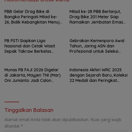
PBB Gelar Drag Bike di
Milad ke-28 PBB Berlanjut,
Bangka Peringati Milad ke-
Drag Bike 201 Meter Siap
26, Bidik Kebangkitan Menuju
Ramaikan Jembatan Emas
Pemilu
Bangka
PB PSTI Siapkan Liga
Gebrakan Kemenpora Awal
Nasional dan Cetak Wasit
Tahun, Jaring ASN dan
Sepak Takraw Berkelas
Profesional untuk Seleksi
Dunia
Deputi Pengembangan
Industri Olahraga
Munas PB FAJI 2026 Digelar
Indonesia Akhiri WRC 2025
di Jakarta, Mayjen TNI (Mar)
dengan Sejarah Baru, Koleksi
Oni Junianto Jadi Calon
22 Medali dan Peringkat
Tunggal Ketua Umum
Kedua Dunia
Tinggalkan Balasan
Alamat email Anda tidak akan dipublikasikan.
Ruas yang wajib
ditandai
*