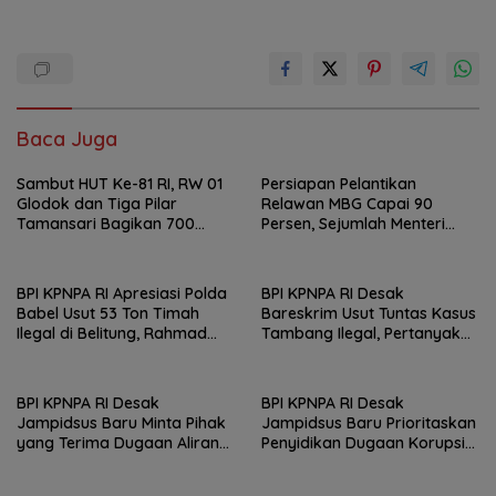
Baca Juga
Sambut HUT Ke-81 RI, RW 01
Persiapan Pelantikan
Glodok dan Tiga Pilar
Relawan MBG Capai 90
Tamansari Bagikan 700
Persen, Sejumlah Menteri
Paket Makanan Lewat Jumat
Dijadwalkan Hadir
Berkah
BPI KPNPA RI Apresiasi Polda
BPI KPNPA RI Desak
Babel Usut 53 Ton Timah
Bareskrim Usut Tuntas Kasus
Ilegal di Belitung, Rahmad
Tambang Ilegal, Pertanyakan
Sukendar : Kami Kawal
Belum Ditahannya Anton
Sampai Pengadilan
Timbang
BPI KPNPA RI Desak
BPI KPNPA RI Desak
Jampidsus Baru Minta Pihak
Jampidsus Baru Prioritaskan
yang Terima Dugaan Aliran
Penyidikan Dugaan Korupsi
Dana Segera Dijadikan
Masjid Agung Madaniyah
Tersangka
Karanganyar