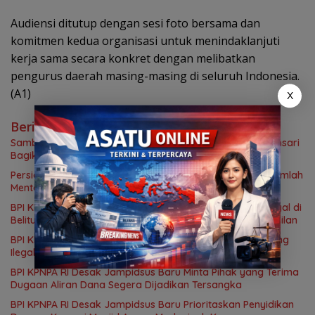
Audiensi ditutup dengan sesi foto bersama dan
komitmen kedua organisasi untuk menindaklanjuti
kerja sama secara konkret dengan melibatkan
pengurus daerah masing-masing di seluruh Indonesia.
(A1)
X
Berita Terkait
Sambut HUT Ke-81 RI, RW 01 Glodok dan Tiga Pilar Tamansari
Bagikan 700 Paket Makanan Lewat Jumat Berkah
Persiapan Pelantikan Relawan MBG Capai 90 Persen, Sejumlah
Menteri Dijadwalkan Hadir
BPI KPNPA RI Apresiasi Polda Babel Usut 53 Ton Timah Ilegal di
Belitung, Rahmad Sukendar : Kami Kawal Sampai Pengadilan
BPI KPNPA RI Desak Bareskrim Usut Tuntas Kasus Tambang
Ilegal, Pertanyakan Belum Ditahannya Anton Timbang
BPI KPNPA RI Desak Jampidsus Baru Minta Pihak yang Terima
Dugaan Aliran Dana Segera Dijadikan Tersangka
BPI KPNPA RI Desak Jampidsus Baru Prioritaskan Penyidikan