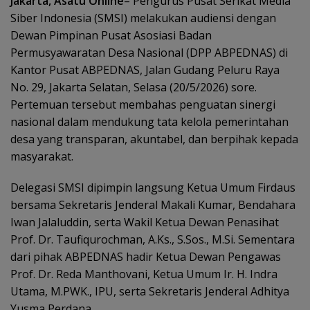
Jakarta, Asatu Online
– Pengurus Pusat Serikat Media
Siber Indonesia (SMSI) melakukan audiensi dengan
Dewan Pimpinan Pusat Asosiasi Badan
Permusyawaratan Desa Nasional (DPP ABPEDNAS) di
Kantor Pusat ABPEDNAS, Jalan Gudang Peluru Raya
No. 29, Jakarta Selatan, Selasa (20/5/2026) sore.
Pertemuan tersebut membahas penguatan sinergi
nasional dalam mendukung tata kelola pemerintahan
desa yang transparan, akuntabel, dan berpihak kepada
masyarakat.
Delegasi SMSI dipimpin langsung Ketua Umum Firdaus
bersama Sekretaris Jenderal Makali Kumar, Bendahara
Iwan Jalaluddin, serta Wakil Ketua Dewan Penasihat
Prof. Dr. Taufiqurochman, A.Ks., S.Sos., M.Si. Sementara
dari pihak ABPEDNAS hadir Ketua Dewan Pengawas
Prof. Dr. Reda Manthovani, Ketua Umum Ir. H. Indra
Utama, M.PWK., IPU, serta Sekretaris Jenderal Adhitya
Yusma Perdana.