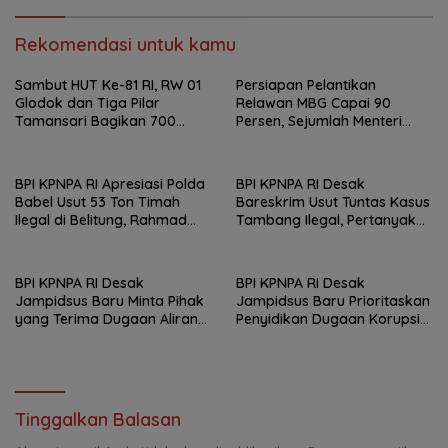
Rekomendasi untuk kamu
Sambut HUT Ke-81 RI, RW 01
Persiapan Pelantikan
Glodok dan Tiga Pilar
Relawan MBG Capai 90
Tamansari Bagikan 700
Persen, Sejumlah Menteri
Paket Makanan Lewat Jumat
Dijadwalkan Hadir
Berkah
BPI KPNPA RI Apresiasi Polda
BPI KPNPA RI Desak
Babel Usut 53 Ton Timah
Bareskrim Usut Tuntas Kasus
Ilegal di Belitung, Rahmad
Tambang Ilegal, Pertanyakan
Sukendar : Kami Kawal
Belum Ditahannya Anton
Sampai Pengadilan
Timbang
BPI KPNPA RI Desak
BPI KPNPA RI Desak
Jampidsus Baru Minta Pihak
Jampidsus Baru Prioritaskan
yang Terima Dugaan Aliran
Penyidikan Dugaan Korupsi
Dana Segera Dijadikan
Masjid Agung Madaniyah
Tersangka
Karanganyar
Tinggalkan Balasan