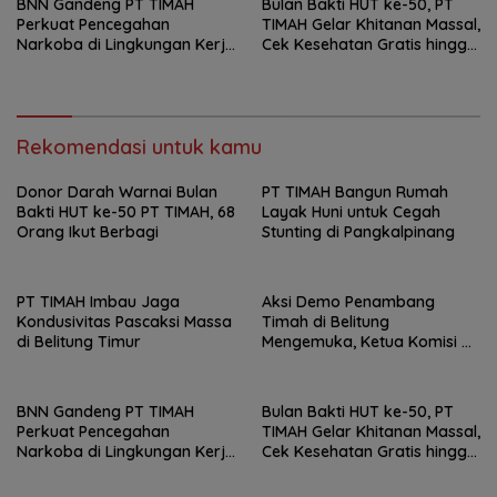
BNN Gandeng PT TIMAH
Bulan Bakti HUT ke-50, PT
Perkuat Pencegahan
TIMAH Gelar Khitanan Massal,
Narkoba di Lingkungan Kerja
Cek Kesehatan Gratis hingga
dan Masyarakat
Donor Darah di Jakarta
Rekomendasi untuk kamu
Donor Darah Warnai Bulan
PT TIMAH Bangun Rumah
Bakti HUT ke-50 PT TIMAH, 68
Layak Huni untuk Cegah
Orang Ikut Berbagi
Stunting di Pangkalpinang
PT TIMAH Imbau Jaga
Aksi Demo Penambang
Kondusivitas Pascaksi Massa
Timah di Belitung
di Belitung Timur
Mengemuka, Ketua Komisi XII
DPR Bambang Patijaya
Dorong Perpres Segera
BNN Gandeng PT TIMAH
Bulan Bakti HUT ke-50, PT
Perkuat Pencegahan
TIMAH Gelar Khitanan Massal,
Narkoba di Lingkungan Kerja
Cek Kesehatan Gratis hingga
dan Masyarakat
Donor Darah di Jakarta