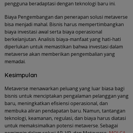
pengguna beradaptasi dengan teknologi baru ini.
Biaya Pengembangan dan penerapan solusi metaverse
bisa menjadi mahal. Bisnis harus mempertimbangkan
biaya investasi awal serta biaya operasional
berkelanjutan. Analisis biaya-manfaat yang hati-hati
diperlukan untuk memastikan bahwa investasi dalam
metaverse akan memberikan pengembalian yang
memadai.
Kesimpulan
Metaverse menawarkan peluang yang luar biasa bagi
bisnis untuk menciptakan pengalaman pelanggan yang
baru, meningkatkan efisiensi operasional, dan
membuka aliran pendapatan baru. Namun, tantangan
teknologi, keamanan, regulasi, dan biaya harus diatasi
untuk memaksimalkan potensi metaverse. Sebagai
pemimpin dalam solusi AR, VR, dan Metaverse,
MOLCA