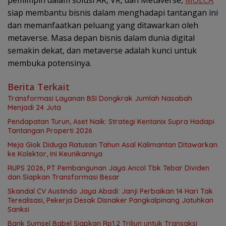
siap membantu bisnis dalam menghadapi tantangan ini
dan memanfaatkan peluang yang ditawarkan oleh
metaverse. Masa depan bisnis dalam dunia digital
semakin dekat, dan metaverse adalah kunci untuk
membuka potensinya.
Berita Terkait
Transformasi Layanan BSI Dongkrak Jumlah Nasabah
Menjadi 24 Juta
Pendapatan Turun, Aset Naik: Strategi Kentanix Supra Hadapi
Tantangan Properti 2026
Meja Giok Diduga Ratusan Tahun Asal Kalimantan Ditawarkan
ke Kolektor, Ini Keunikannya
RUPS 2026, PT Pembangunan Jaya Ancol Tbk Tebar Dividen
dan Siapkan Transformasi Besar
Skandal CV Austindo Jaya Abadi: Janji Perbaikan 14 Hari Tak
Terealisasi, Pekerja Desak Disnaker Pangkalpinang Jatuhkan
Sanksi
Bank Sumsel Babel Siapkan Rp1,2 Triliun untuk Transaksi