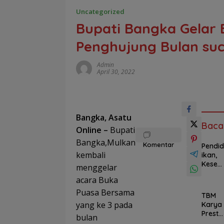
Uncategorized
Bupati Bangka Gelar 
Penghujung Bulan su
Admin
April 30, 2022
Bangka, Asatu
Baca
Online –
Bupati
Bangka,Mulkan
Komentar
Pendid
kembali
ikan,
Keseh
menggelar
atan
acara Buka
hingg
UMKM,
Puasa Bersama
TBM
Progr
yang ke 3 pada
Karya
am PT
Presta
bulan
TIMAH
si