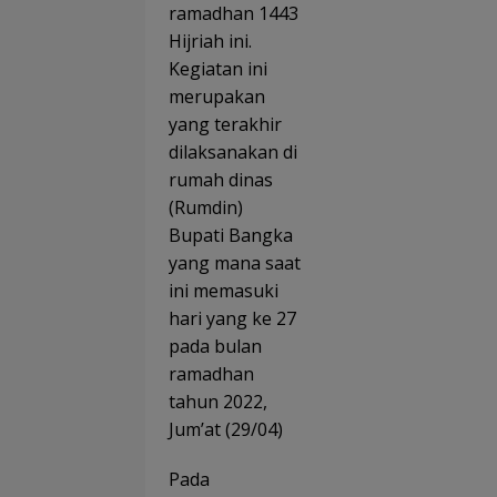
Jangk
ramadhan 1443
Goes
au
to
Hijriah ini.
69.653
School
Kegiatan ini
Peneri
Tana
ma
merupakan
mkan
Manfa
Sema
yang terakhir
at
gat
dilaksanakan di
Literas
i di
rumah dinas
MTs
(Rumdin)
Plus
Bupati Bangka
Bahrul
Ulum
yang mana saat
Sungai
ini memasuki
liat
hari yang ke 27
pada bulan
ramadhan
tahun 2022,
Jum’at (29/04)
Pada