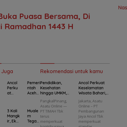
Nas
Buka Puasa Bersama, Di
ci Ramadhan 1443 H
 Juga
Rekomendasi untuk kamu
Ancol
Pemeri
Pendidikan,
Ancol Perkuat
Perku
ntah
Kesehatan
Keselamatan
at
Aceh
hingga UMKM,
Wisata Bahari,
Kesela
Tegas
Program PT
Seluruh Kapal
PangkalPinang,
Jakarta, Asatu
a
matan
kan
TIMAH Jangkau
Wisata Wajib
Asatu Online —
Online – PT
Wisata
Dana
69.653 Penerima
Kantongi E-Pas
3 Kali
Muale
PT TIMAH Tbk
Pembangunan
Bahari
Benca
Manfaat
Kecil
Mangk
m
terus
Jaya Ancol Tbk
,
na
ir, Eks
Tegas
memperkuat
memperkuat
Seluru
2025
Wakil
kan
kontribusinya
standar