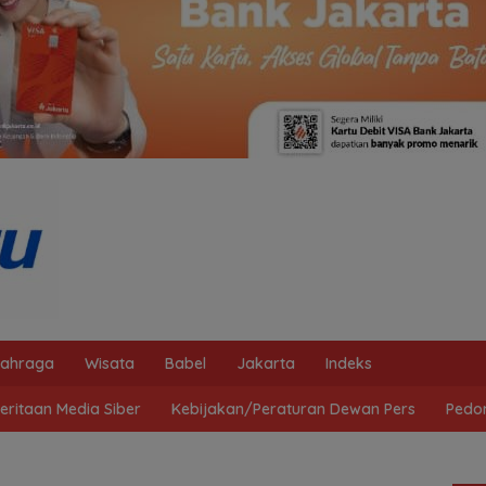
lahraga
Wisata
Babel
Jakarta
Indeks
ritaan Media Siber
Kebijakan/Peraturan Dewan Pers
Pedo