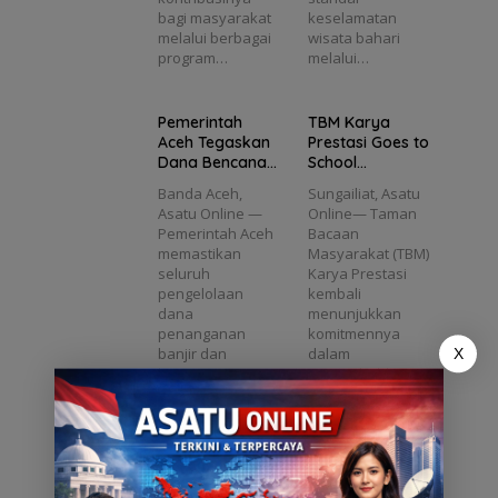
h
Trans
Ketua
Revisi
bagi masyarakat
keselamatan
Kapal
paran
DPRD
UUPA
melalui berbagai
wisata bahari
Wisata
dan
Babel
Jadi
program…
melalui…
Wajib
Sesuai
Dedi
Langk
Kanto
Regula
Yuliant
ah
ngi E-
si
n
o
Pentin
Pemerintah
TBM Karya
Pas
Diusul
g
Aceh Tegaskan
Prestasi Goes to
Kecil
kan
untuk
Dana Bencana
School
Masuk
Masa
2025
Tanamkan
Banda Aceh,
Sungailiat, Asatu
DPO
Depan
Transparan dan
Semangat
Asatu Online —
Online— Taman
Aceh
Sesuai Regulasi
Literasi di MTs
Pemerintah Aceh
Bacaan
Plus Bahrul Ulum
memastikan
Masyarakat (TBM)
Sungailiat
seluruh
Karya Prestasi
pengelolaan
kembali
dana
menunjukkan
penanganan
komitmennya
banjir dan
dalam
X
longsor
menumbuhkan
sepanjang…
budaya…
3 Kali Mangkir,
Mualem
Eks Wakil Ketua
Tegaskan Revisi