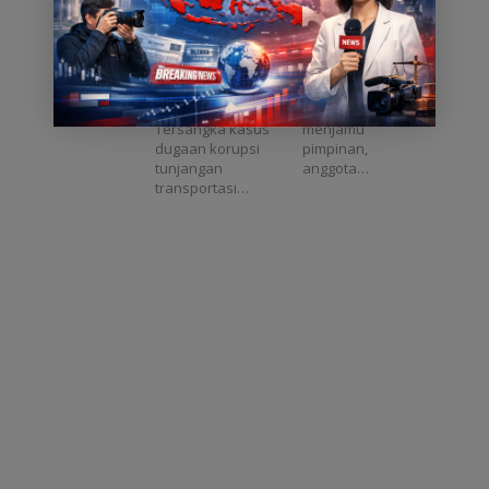
DPRD Babel
UUPA Jadi
Dedi Yulianto
Langkah
Caption :
Foto : Gubernur
Diusulkan
Penting untuk
Tersangka Dedi
Aceh, H. Muzakir
Masuk DPO
Masa Depan
Yulianto
Manaf bersama
Aceh
Pangkalpinang,
jajaran pimpinan
Asatu Online –
Pemerintah Aceh
Tersangka kasus
menjamu
dugaan korupsi
pimpinan,
tunjangan
anggota…
transportasi…