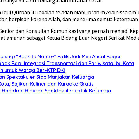
 hanya dihadiri keluarga dan kerabat dekat.
a Idul Qurban itu adalah teladan Nabi Ibrahim A’laihissalam
u dan berpisah karena Allah, dan menerima semua ketentuan
an Senior dan Konsultan Komunikasi yang pernah menjadi Ke
at amanah sebagai Ketua Bidang Luar Negeri Serikat Media
onsep “Back to Nature” Bidik Jadi Mini Ancol Bogor
ak Baru Integrasi Transportasi dan Pariwisata Ibu Kota
an untuk Warga Ber-KTP DKI
uran Spektakuler Siap Manjakan Keluarga
ta, Sajikan Kuliner dan Karaoke Gratis
n Hadirkan Hiburan Spektakuler untuk Keluarga