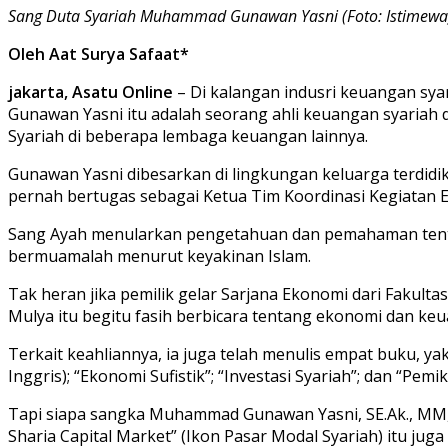
Sang Duta Syariah Muhammad Gunawan Yasni (Foto: Istimewa
Oleh Aat Surya Safaat*
jakarta, Asatu Online
– Di kalangan indusri keuangan sya
Gunawan Yasni itu adalah seorang ahli keuangan syaria
Syariah di beberapa lembaga keuangan lainnya.
Gunawan Yasni dibesarkan di lingkungan keluarga terdidik
pernah bertugas sebagai Ketua Tim Koordinasi Kegiatan 
Sang Ayah menularkan pengetahuan dan pemahaman tentan
bermuamalah menurut keyakinan Islam.
Tak heran jika pemilik gelar Sarjana Ekonomi dari Fakul
Mulya itu begitu fasih berbicara tentang ekonomi dan keu
Terkait keahliannya, ia juga telah menulis empat buku, 
Inggris); “Ekonomi Sufistik”; “Investasi Syariah”; dan “Pe
Tapi siapa sangka Muhammad Gunawan Yasni, SE.Ak., MM, C
Sharia Capital Market” (Ikon Pasar Modal Syariah) itu ju