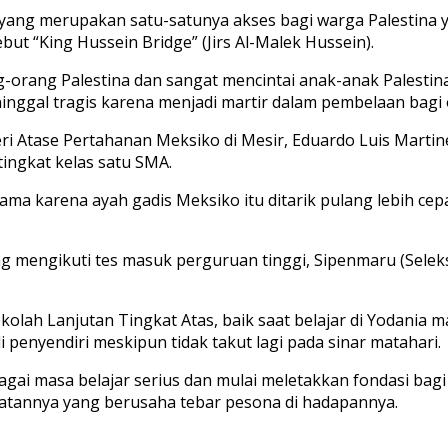
ang merupakan satu-satunya akses bagi warga Palestina ya
but “King Hussein Bridge” (Jirs Al-Malek Hussein).
ang-orang Palestina dan sangat mencintai anak-anak Pales
inggal tragis karena menjadi martir dalam pembelaan bagi 
eri Atase Pertahanan Meksiko di Mesir, Eduardo Luis Marti
etingkat kelas satu SMA.
ma karena ayah gadis Meksiko itu ditarik pulang lebih cep
sung mengikuti tes masuk perguruan tinggi, Sipenmaru (Sel
olah Lanjutan Tingkat Atas, baik saat belajar di Yodania
i penyendiri meskipun tidak takut lagi pada sinar matahari.
ai masa belajar serius dan mulai meletakkan fondasi bag
katannya yang berusaha tebar pesona di hadapannya.