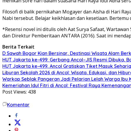
menikah sore hari dalam suasana Hari Raya Idul Adha serta
Filosofi di balik pernikahan Mogayer dan Aisha di Hari Ray
Nabi tersebut. Belajar keikhlasan dan kesetiaan. Bertem
*Resensi novel ini ditulis oleh Aat Surya Safaat, Wartaw
dan Direktur Pemberitaan ANTARA (2016). Saat ini mendap
Berita Terkait
D Sawah Bogor Kian Bersinar, Destinasi Wisata Alam Berk
HUT Jakarta ke-499: Gerbang Ancol–JIS Resmi Dibuka, Bab
HUT Jakarta ke-499, Ancol Gratiskan Tiket Masuk Sehari
Liburan Sekolah 2026 di Ancol: Wisata, Edukasi, dan Hib
Warkop Seblak Pangeran Jadi Pelarian Lelah Warga Ibu Ko
Kemeriahan Idul Fitri di Ancol: Festival Raya Kemenanga
Post Views:
438
Komentar