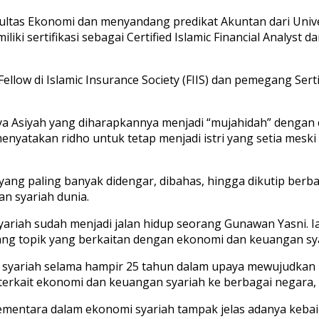
ultas Ekonomi dan menyandang predikat Akuntan dari Unive
i sertifikasi sebagai Certified Islamic Financial Analyst d
llow di Islamic Insurance Society (FIIS) dan pemegang Serti
ya Asiyah yang diharapkannya menjadi “mujahidah” dengan c
enyatakan ridho untuk tetap menjadi istri yang setia mes
yang paling banyak didengar, dibahas, hingga dikutip ber
n syariah dunia.
iah sudah menjadi jalan hidup seorang Gunawan Yasni. Ia
ang topik yang berkaitan dengan ekonomi dan keuangan sya
syariah selama hampir 25 tahun dalam upaya mewujudkan 
 terkait ekonomi dan keuangan syariah ke berbagai negara,
 sementara dalam ekonomi syariah tampak jelas adanya keba