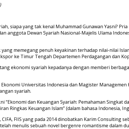
)
riah, siapa yang tak kenal Muhammad Gunawan Yasni? Pria 
h dan anggota Dewan Syariah Nasional-Majelis Ulama Indo
 yang memegang penuh keyakinan terhadap nilai-nilai Islam
Ekspor ke Timur Tengah Departemen Perdagangan dan Koper
g ekonomi syariah kepadanya dengan memberi berbagai ref
tas Ekonomi Universitas Indonesia dan Magister Managemen 
angan syariah.
yakni “Ekonomi dan Keuangan Syariah: Pemahaman Singkat d
mikiran Ringkas Keuangan Islam” (dalam bahasa Indonesia, Ing
IFA, FIIS yang pada 2014 dinobatkan Karim Consulting seba
ga telah menulis sebuah novel bergenre romantisme dalam d