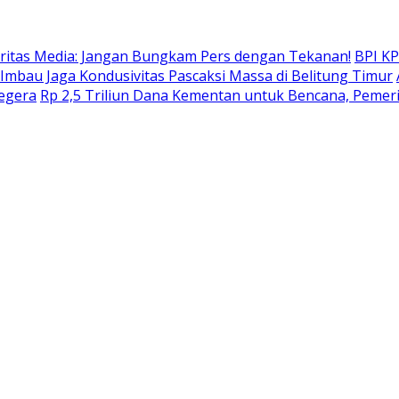
daritas Media: Jangan Bungkam Pers dengan Tekanan!
BPI KP
mbau Jaga Kondusivitas Pascaksi Massa di Belitung Timur
Segera
Rp 2,5 Triliun Dana Kementan untuk Bencana, Pemerin