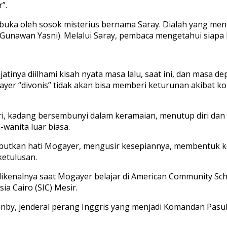
”.
embuka oleh sosok misterius bernama Saray. Dialah yang me
unawan Yasni). Melalui Saray, pembaca mengetahui siapa 
ejatinya diilhami kisah nyata masa lalu, saat ini, dan masa 
yer “divonis” tidak akan bisa memberi keturunan akibat kon
, kadang bersembunyi dalam keramaian, menutup diri dan
anita luar biasa.
mbutkan hati Mogayer, mengusir kesepiannya, membentuk k
ketulusan.
ikenalnya saat Mogayer belajar di American Community Scho
ia Cairo (SIC) Mesir.
enby, jenderal perang Inggris yang menjadi Komandan Pas