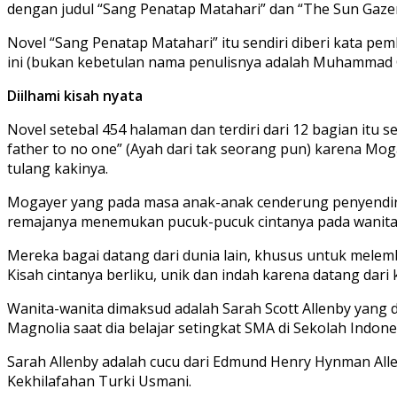
dengan judul “Sang Penatap Matahari” dan “The Sun Gazer
Novel “Sang Penatap Matahari” itu sendiri diberi kata p
ini (bukan kebetulan nama penulisnya adalah Muhammad G
Diilhami kisah nyata
Novel setebal 454 halaman dan terdiri dari 12 bagian itu s
father to no one” (Ayah dari tak seorang pun) karena Moga
tulang kakinya.
Mogayer yang pada masa anak-anak cenderung penyendiri
remajanya menemukan pucuk-pucuk cintanya pada wanita-w
Mereka bagai datang dari dunia lain, khusus untuk mele
Kisah cintanya berliku, unik dan indah karena datang dari 
Wanita-wanita dimaksud adalah Sarah Scott Allenby yang d
Magnolia saat dia belajar setingkat SMA di Sekolah Indones
Sarah Allenby adalah cucu dari Edmund Henry Hynman All
Kekhilafahan Turki Usmani.