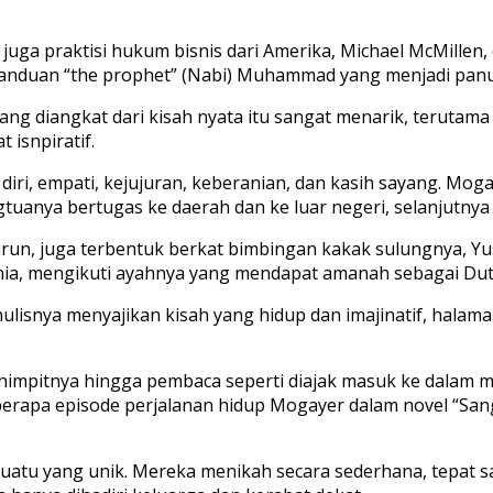
uga praktisi hukum bisnis dari Amerika, Michael McMillen,
anduan “the prophet” (Nabi) Muhammad yang menjadi panut
ang diangkat dari kisah nyata itu sangat menarik, teruta
 isnpiratif.
diri, empati, kejujuran, keberanian, dan kasih sayang. Mo
gtuanya bertugas ke daerah dan ke luar negeri, selanjutnya
turun, juga terbentuk berkat bimbingan kakak sulungnya, Yu
nia, mengikuti ayahnya yang mendapat amanah sebagai Duta
ulisnya menyajikan kisah yang hidup dan imajinatif, hala
impitnya hingga pembaca seperti diajak masuk ke dalam m
berapa episode perjalanan hidup Mogayer dalam novel “Sang
sesuatu yang unik. Mereka menikah secara sederhana, tepa