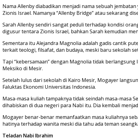
Nama Allenby diabadikan menjadi nama sebuah jembatan y
Zionis Israel. Namanya “Allenby Bridge” atau sekarang dise
Sarah Allenby sendiri sangat peduli terhadap kondisi or
digusur tentara Zionis Israel, bahkan Sarah kemudian men
Sementara itu Alejandra Magnolia adalah gadis cantik put
terkait teologi, filsafat, dan budaya, meski baru sekolah s
Tapi “kebersamaan” dengan Magnolia tidak berlangsung la
Meksiko di Mesir.
Setelah lulus dari sekolah di Kairo Mesir, Mogayer lang
Faluktas Ekonomi Universitas Indonesia.
Masa-masa kuliah tampaknya tidak seindah masa-masa Sek
dihabiskan di dua negeri para Nabi itu. Dia kembali menjad
Mogayer benar-benar memanfaatkan masa kuliahnya sebag
hatinya terhadap wanita meski dia tahu ada teman seang
Teladan Nabi Ibrahim