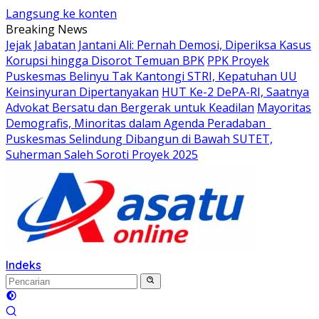
Langsung ke konten
Breaking News
Jejak Jabatan Jantani Ali: Pernah Demosi, Diperiksa Kasus
Korupsi hingga Disorot Temuan BPK
PPK Proyek
Puskesmas Belinyu Tak Kantongi STRI, Kepatuhan UU
Keinsinyuran Dipertanyakan
HUT Ke-2 DePA-RI, Saatnya
Advokat Bersatu dan Bergerak untuk Keadilan
Mayoritas
Demografis, Minoritas dalam Agenda Peradaban
Puskesmas Selindung Dibangun di Bawah SUTET,
Suherman Saleh Soroti Proyek 2025
Indeks