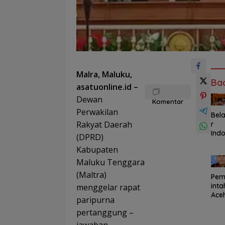
Malra, Maluku,
Ba
asatuonline.id –
Dewan
Komentar
Perwakilan
Bela
Rakyat Daerah
r
Ind
(DPRD)
esia
Kabupaten
dari
Des
Maluku Tenggara
Mah
(Maltra)
Pem
sis
inta
menggelar rapat
Tai
Ace
n
paripurna
Teg
Men
pertanggung –
kan
abd
Dan
di
jawaban