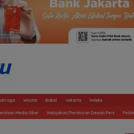
lahraga
Wisata
Babel
Jakarta
Indeks
ritaan Media Siber
Kebijakan/Peraturan Dewan Pers
Pedo