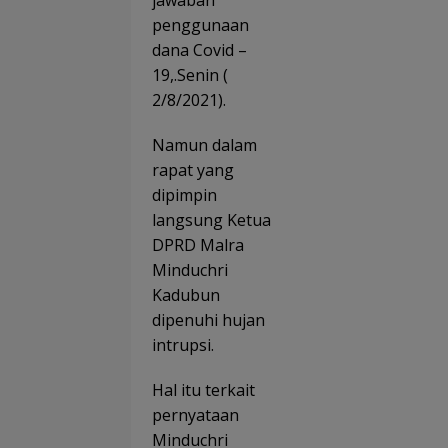
Ben
Indr
penggunaan
na
ma
dana Covid –
202
Tra
19,.Senin (
par
2/8/2021).
dan
Ses
Reg
Namun dalam
asi
rapat yang
dipimpin
langsung Ketua
DPRD Malra
Minduchri
Kadubun
dipenuhi hujan
intrupsi.
Hal itu terkait
pernyataan
Minduchri