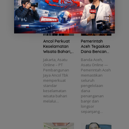
bersama Kepala
melalui berbagai
ca
Schoo
DPRD
a
Peneri
Wisat
Desa…
program…
l
Babel
yu
ma
a
5
Tana
Dedi
Manfa
Wajib
ns
mkan
Yulian
at
Kanto
an
Sema
to
ngi E-
ngat
Diusul
Pas
uai
Litera
kan
Kecil
ul
si di
Masuk
Ancol Perkuat
Pemerintah
MTs
DPO
Keselamatan
Aceh Tegaskan
Plus
Wisata Bahari,
Dana Bencana
Bahrul
Seluruh Kapal
2025
Jakarta, Asatu
Banda Aceh,
Ulum
Wisata Wajib
Transparan
Online – PT
Asatu Online —
Sunga
Kantongi E-Pas
dan Sesuai
Pembangunan
Pemerintah Aceh
iliat
Kecil
Regulasi
Jaya Ancol Tbk
memastikan
memperkuat
seluruh
standar
pengelolaan
keselamatan
dana
wisata bahari
penanganan
melalui…
banjir dan
longsor
sepanjang…