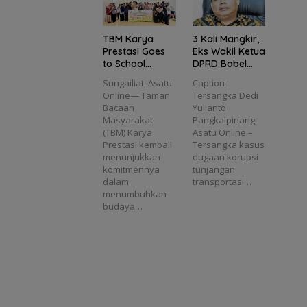
TBM Karya
3 Kali Mangkir,
Prestasi Goes
Eks Wakil Ketua
to School
DPRD Babel
Tanamkan
Dedi Yulianto
Sungailiat, Asatu
Caption :
Semangat
Diusulkan
Online— Taman
Tersangka Dedi
Literasi di MTs
Masuk DPO
Bacaan
Yulianto
Plus Bahrul
Masyarakat
Pangkalpinang,
Ulum Sungailiat
(TBM) Karya
Asatu Online –
Prestasi kembali
Tersangka kasus
menunjukkan
dugaan korupsi
komitmennya
tunjangan
dalam
transportasi…
menumbuhkan
budaya…